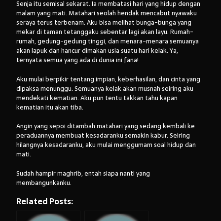
Senja itu semisal sekarat. Ia membatasi hari yang hidup dengan
malam yang mati. Matahari seolah hendak mencabut nyawaku
seraya terus terbenam. Aku bisa melihat bunga-bunga yang
mekar di taman tetanggaku sebentar lagi akan layu. Rumah-
Arsip:
rumah, gedung-gedung tinggi, dan menara-menara semuanya
akan lapuk dan hancur dimakan usia suatu hari kelak. Ya,
Arsip:
ternyata semua yang ada di dunia ini fana!
Aku mulai berpikir tentang impian, keberhasilan, dan cinta yang
dipaksa menunggu. Semuanya kelak akan musnah seiring aku
Search
mendekati kematian. Aku pun tentu takkan tahu kapan
kematian itu akan tiba.
Angin yang sepoi ditambah matahari yang sedang kembali ke
Categories
peraduannya membuat kesadaranku semakin kabur. Seiring
hilangnya kesadaranku, aku mulai menggumam soal hidup dan
mati.
Sudah hampir maghrib, entah siapa nanti yang
membangunkanku.
Related Posts: