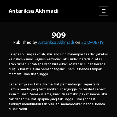
Antariksa Akhmadi
open
Sidebar
primary
menu
Librarian, information junkie, and perpetual dilettante. Likes anything
909
that has to do with text, except maybe texting.
Published by
Antariksa Akhmadi
on
2012-06-19
Selepas pulang sekolah, aku langsung melempar tas dan jaketku
Catatan:
ke dalam kamar. Sejurus kemudian, aku sudah berada di atas
atap rumah. Entah apa yang kulakukan. Matahari sudah berada
Blog ini adalah kumpulan tulisan yang dibuat oleh saya semenjak
di ufuk barat. Dalam pemandanganku, semua benda tampak
SMP kelas VIII (sekarang saya sudah bekerja). Dari mula-mula menulis
memantulkan sinar jingga.
blog hingga sekarang, pendapat dan pemikiran saya sudah jauh
berubah. Oleh karena itu, mohon kebijaksanaan pembaca dalam
Sebenarnya aku tak suka melihat pemandangan seperti ini.
menanggapi tulisan-tulisan yang sudah lama.
Semua benda yang termandikan sinar jingga itu terlihat seperti
akan musnah. Semakin lama, sinar itu semakin pekat sampai aku
Jika ada komentar yang tidak termuat, kemungkinan besar
tak dapat melihat apapun yang tak jingga. Sinar jingga itu
tanggapan itu tersangkut sistem
anti-spam
WordPress. Pasti akan
akhirnya membuatku tak bisa lagi membedakan benda-benda
saya kembalikan, kok.
di sekitarku.
Terima kasih sudah mampir!