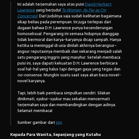
Ini adalah terjemahan saya atas puisi
David Herbert
Lawrence
yang berjudul
To Women, As Far as I’m
Concerned
. Dari judulnya saja sudah kelihatan bagaimana
sikap beliau pada perempuan. Ini juga terlepas dari
Arsip:
dugaan bahwa D.H. Lawrence punya kecenderungan
homoseksual. Pengarang ini semasa hidupnya dianggap
Arsip:
tidak bermoral dan karya-karyanya dicap sampah. Hanya
ketika ia meninggal di usia dinilah akhirnya berangsur-
angsur reputasinya membaik dan sekarang menjadi salah
Search
satu pengarang Inggris yang masyhur. Setelah membaca
puisi ini, saya dapati kekuatan D.H. Lawrence berbicara
soal hal-hal yang halus tapi dengan gaya yang tegas dan
no-nonsense
. Mungkin suatu saat saya akan baca novel-
novel karyanya.
Categories
Tapi, lebih baik pembaca simpulkan sendiri. Silakan
dinikmati, syukur-syukur mau sekalian mencermati
terjemahan saya dan membandingkan dengan aslinya.
Selamat membaca!
Sumber gambar dari
sini
.
Kepada Para Wanita, Sepanjang yang Kutahu