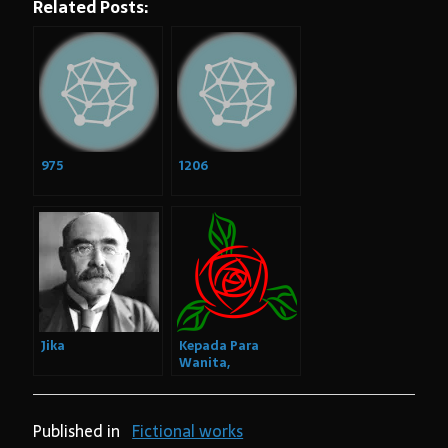
Related Posts:
Arsip:
Arsip:
975
1206
Search
Categories
Jika
Kepada Para
Wanita,
Sepanjang yang
Kutahu
Published in
Fictional works