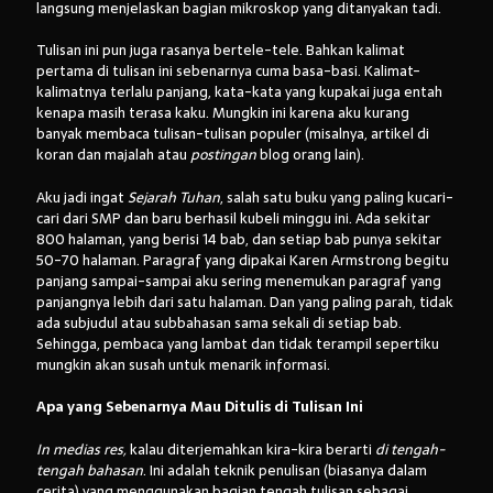
langsung menjelaskan bagian mikroskop yang ditanyakan tadi.
Tulisan ini pun juga rasanya bertele-tele. Bahkan kalimat
pertama di tulisan ini sebenarnya cuma basa-basi. Kalimat-
Arsip:
kalimatnya terlalu panjang, kata-kata yang kupakai juga entah
kenapa masih terasa kaku. Mungkin ini karena aku kurang
Arsip:
banyak membaca tulisan-tulisan populer (misalnya, artikel di
koran dan majalah atau
postingan
blog orang lain).
Aku jadi ingat
Sejarah Tuhan
, salah satu buku yang paling kucari-
Search
cari dari SMP dan baru berhasil kubeli minggu ini. Ada sekitar
800 halaman, yang berisi 14 bab, dan setiap bab punya sekitar
50-70 halaman. Paragraf yang dipakai Karen Armstrong begitu
panjang sampai-sampai aku sering menemukan paragraf yang
Categories
panjangnya lebih dari satu halaman. Dan yang paling parah, tidak
ada subjudul atau subbahasan sama sekali di setiap bab.
Sehingga, pembaca yang lambat dan tidak terampil sepertiku
mungkin akan susah untuk menarik informasi.
Apa yang Sebenarnya Mau Ditulis di Tulisan Ini
In medias res,
kalau diterjemahkan kira-kira berarti
di tengah-
tengah bahasan
. Ini adalah teknik penulisan (biasanya dalam
cerita) yang menggunakan bagian tengah tulisan sebagai