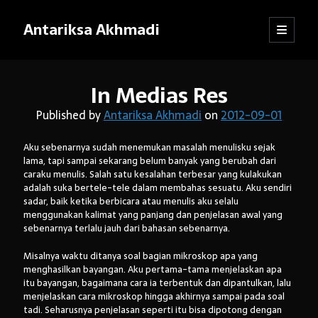
Antariksa Akhmadi
open
Sidebar
primary
menu
Librarian, information junkie, and perpetual dilettante. Likes anything
In Medias Res
that has to do with text, except maybe texting.
Published by
Antariksa Akhmadi
on
2012-09-01
Aku sebenarnya sudah menemukan masalah menulisku sejak
Catatan:
lama, tapi sampai sekarang belum banyak yang berubah dari
caraku menulis. Salah satu kesalahan terbesar yang kulakukan
Blog ini adalah kumpulan tulisan yang dibuat oleh saya semenjak
adalah suka bertele-tele dalam membahas sesuatu. Aku sendiri
SMP kelas VIII (sekarang saya sudah bekerja). Dari mula-mula menulis
sadar, baik ketika berbicara atau menulis aku selalu
blog hingga sekarang, pendapat dan pemikiran saya sudah jauh
menggunakan kalimat yang panjang dan penjelasan awal yang
berubah. Oleh karena itu, mohon kebijaksanaan pembaca dalam
sebenarnya terlalu jauh dari bahasan sebenarnya.
menanggapi tulisan-tulisan yang sudah lama.
Misalnya waktu ditanya soal bagian mikroskop apa yang
Jika ada komentar yang tidak termuat, kemungkinan besar
menghasilkan bayangan. Aku pertama-tama menjelaskan apa
tanggapan itu tersangkut sistem
anti-spam
WordPress. Pasti akan
itu bayangan, bagaimana cara ia terbentuk dan dipantulkan, lalu
saya kembalikan, kok.
menjelaskan cara mikroskop hingga akhirnya sampai pada soal
tadi. Seharusnya penjelasan seperti itu bisa dipotong dengan
Terima kasih sudah mampir!