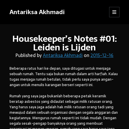
Antariksa Akhmadi
open
Sidebar
primary
menu
Librarian, information junkie, and perpetual dilettante. Likes anything
Housekeeper’s Notes #01:
that has to do with text, except maybe texting.
Leiden is Lijden
Published by
Antariksa Akhmadi
on
2015-12-16
Catatan:
Beberapa ratus hari ke depan, saya ditugasi untuk menjaga
sebuah rumah. Tentu saja bukan rumah dalam arti harfiah. Kalau
Blog ini adalah kumpulan tulisan yang dibuat oleh saya semenjak
tugas menjaga rumah betulan, tidak perlu saya punya angan-
SMP kelas VIII (sekarang saya sudah bekerja). Dari mula-mula menulis
blog hingga sekarang, pendapat dan pemikiran saya sudah jauh
angan untuk menulis karangan berseri seperti ini.
berubah. Oleh karena itu, mohon kebijaksanaan pembaca dalam
menanggapi tulisan-tulisan yang sudah lama.
Rumah yang saya jaga bukanlah beberapa petak keramik
beratap asbestos yang didaulat sebagai milik ratusan orang.
Jika ada komentar yang tidak termuat, kemungkinan besar
Yang harus saya jaga adalah hak milik ratusan orang tadi yang
tanggapan itu tersangkut sistem
anti-spam
WordPress. Pasti akan
mewujud dalam sebuah organisasi dengan segala anggaran dan
saya kembalikan, kok.
kegiatannya. Mengurus rumah seperti ini tidak mudah. Dengan
segala sesak-pengap banyaknya orang yang membuat
Terima kasih sudah mampir!
organisasi ini megap-megap, rumah yang saya harus saya jaga