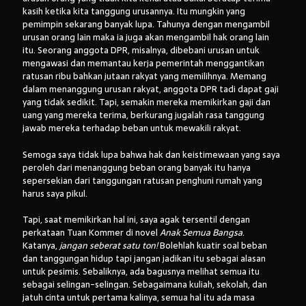
kasih ketika kita tanggung urusannya. Itu mungkin yang
pemimpin sekarang banyak lupa. Tahunya dengan mengambil
urusan orang lain maka ia juga akan mengambil hak orang lain
itu. Seorang anggota DPR, misalnya, dibebani urusan untuk
mengawasi dan memantau kerja pemerintah menggantikan
ratusan ribu bahkan jutaan rakyat yang memilihnya. Memang
dalam menanggung urusan rakyat, anggota DPR tadi dapat gaji
yang tidak sedikit. Tapi, semakin mereka memikirkan gaji dan
uang yang mereka terima, berkurang jugalah rasa tanggung
jawab mereka terhadap beban untuk mewakili rakyat.
Semoga saya tidak lupa bahwa hak dan keistimewaan yang saya
peroleh dari menanggung beban orang banyak itu hanya
sepersekian dari tanggungan ratusan penghuni rumah yang
harus saya pikul.
Tapi, saat memikirkan hal ini, saya agak tersentil dengan
perkataan Tuan Kommer di novel
Anak Semua Bangsa
.
Katanya,
jangan seberat satu ton!
Bolehlah kuatir soal beban
dan tanggungan hidup tapi jangan jadikan itu sebagai alasan
untuk pesimis. Sebaliknya, ada bagusnya melihat semua itu
sebagai selingan-selingan. Sebagaimana kuliah, sekolah, dan
jatuh cinta untuk pertama kalinya, semua hal itu ada masa