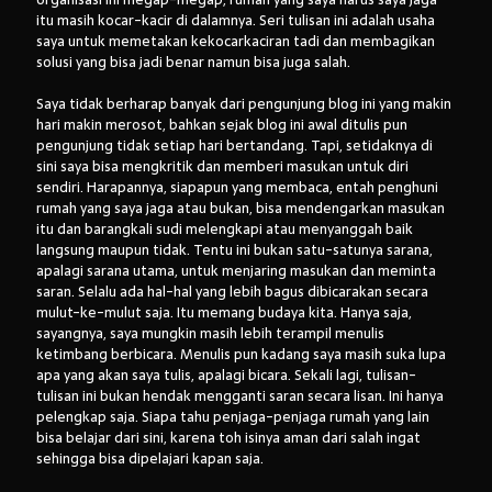
itu masih kocar-kacir di dalamnya. Seri tulisan ini adalah usaha
saya untuk memetakan kekocarkaciran tadi dan membagikan
solusi yang bisa jadi benar namun bisa juga salah.
Arsip:
Saya tidak berharap banyak dari pengunjung blog ini yang makin
Arsip:
hari makin merosot, bahkan sejak blog ini awal ditulis pun
pengunjung tidak setiap hari bertandang. Tapi, setidaknya di
sini saya bisa mengkritik dan memberi masukan untuk diri
sendiri. Harapannya, siapapun yang membaca, entah penghuni
Search
rumah yang saya jaga atau bukan, bisa mendengarkan masukan
itu dan barangkali sudi melengkapi atau menyanggah baik
langsung maupun tidak. Tentu ini bukan satu-satunya sarana,
apalagi sarana utama, untuk menjaring masukan dan meminta
Categories
saran. Selalu ada hal-hal yang lebih bagus dibicarakan secara
mulut-ke-mulut saja. Itu memang budaya kita. Hanya saja,
sayangnya, saya mungkin masih lebih terampil menulis
ketimbang berbicara. Menulis pun kadang saya masih suka lupa
apa yang akan saya tulis, apalagi bicara. Sekali lagi, tulisan-
tulisan ini bukan hendak mengganti saran secara lisan. Ini hanya
pelengkap saja. Siapa tahu penjaga-penjaga rumah yang lain
bisa belajar dari sini, karena toh isinya aman dari salah ingat
sehingga bisa dipelajari kapan saja.