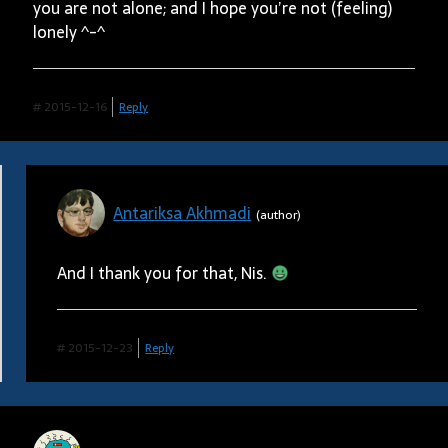
you are not alone; and I hope you’re not (feeling)
lonely ^-^
#
2015-12-16
Reply
Antariksa Akhmadi
And I thank you for that, Nis.
#
2015-12-23
Reply