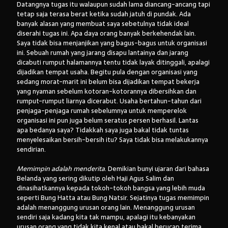
Datangnya tugas itu walaupun sudah lama diancang-ancang tapi
tetap saja terasa berat ketika sudah jatuh di pundak. Ada
banyak alasan yang membuat saya sebetulnya tidak ideal
diserahi tugas ini. Apa daya orang banyak berkehendak lain.
Saya tidak bisa menjanjikan yang bagus-bagus untuk organisasi
ini. Sebuah rumah yang jarang disapu lantainya dan jarang
dicabuti rumput halamannya tentu tidak layak ditinggali, apalagi
dijadikan tempat usaha. Begitu pula dengan organisasi yang
sedang morat-marit ini belum bisa dijadikan tempat bekerja
yang nyaman sebelum kotoran-kotorannya dibersihkan dan
rumput-rumput liarnya dicerabut. Usaha bertahun-tahun dari
penjaga-penjaga rumah sebelumnya untuk memperelok
organisasi ini pun juga belum seratus persen berhasil. Lantas
apa bedanya saya? Tidakkah saya juga bakal tidak tuntas
menyelesaikan bersih-bersih itu? Saya tidak bisa melakukannya
sendirian.
Memimpin adalah menderita
. Demikian bunyi ujaran dari bahasa
Belanda yang sering dikutip oleh Haji Agus Salim dan
dinasihatkannya kepada tokoh-tokoh bangsa yang lebih muda
seperti Bung Hatta atau Bung Natsir. Sejatinya tugas memimpin
adalah menanggung urusan orang lain. Menanggung urusan
sendiri saja kadang kita tak mampu, apalagi itu kebanyakan
urusan orang yang tidak kita kenal atau bakal berucap terima