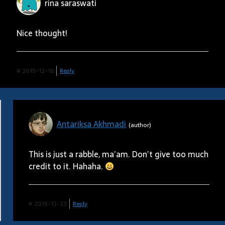
rina saraswati
Nice thought!
#
2015-12-16
Reply
Antariksa Akhmadi
This is just a rabble, ma’am. Don’t give too much
credit to it. Hahaha.
#
2015-12-23
Reply