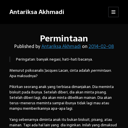
Antariksa Akhmadi
open
Sidebar
primary
menu
Librarian, information junkie, and perpetual dilettante. Likes anything
Permintaan
that has to do with text, except maybe texting.
Published by
Antariksa Akhmadi
on
2014-02-08
Peringatan: banyak negasi, hati-hati bacanya.
Catatan:
Menurut psikoanalis Jacques Lacan, cinta adalah
permintaan
.
Blog ini adalah kumpulan tulisan yang dibuat oleh saya semenjak
Apa maksudnya?
SMP kelas VIII (sekarang saya sudah bekerja). Dari mula-mula menulis
blog hingga sekarang, pendapat dan pemikiran saya sudah jauh
Pikirkan seorang anak yang terbiasa dimanjakan. Dia meminta
berubah. Oleh karena itu, mohon kebijaksanaan pembaca dalam
biskuit pada ibunya. Setelah diberi, dia akan minta pisang.
menanggapi tulisan-tulisan yang sudah lama.
Setelah diberi lagi, dia akan minta dibelikan mainan. Dia akan
terus-menerus meminta sampai ibunya tidak lagi mau atau
Jika ada komentar yang tidak termuat, kemungkinan besar
mampu memberikannya apa-apa lagi.
tanggapan itu tersangkut sistem
anti-spam
WordPress. Pasti akan
saya kembalikan, kok.
Yang sebenarnya diminta anak itu bukan biskuit, pisang, atau
mainan. Tapi ada hal lain yang dia inginkan. Inilah yang dimaksud
Terima kasih sudah mampir!