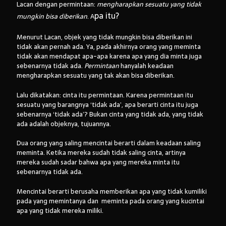
Lacan dengan permintaan:
mengharapkan sesuatu yang tidak
pa itu?
mungkin bisa diberikan
. A
Menurut Lacan, objek yang tidak mungkin bisa diberikan ini
Arsip:
tidak akan pernah ada. Ya, pada akhirnya orang yang meminta
Arsip:
tidak akan mendapat apa-apa karena apa yang dia minta juga
sebenarnya tidak ada.
Permintaan
hanyalah keadaan
mengharapkan sesuatu yang tak akan bisa diberikan.
Search
Lalu dikatakan: cinta itu permintaan. Karena permintaan itu
sesuatu yang barangnya ‘tidak ada’, apa berarti cinta itu juga
sebenarnya ‘tidak ada’? Bukan cinta yang tidak ada, yang tidak
ada adalah objeknya, tujuannya.
Categories
Dua orang yang saling mencintai berarti dalam keadaan saling
meminta. Ketika mereka sudah tidak saling cinta, artinya
mereka sudah sadar bahwa apa yang mereka minta itu
sebenarnya tidak ada.
Mencintai berarti berusaha memberikan apa yang tidak kumiliki
pada yang memintanya dan meminta pada orang yang kucintai
apa yang tidak mereka miliki.