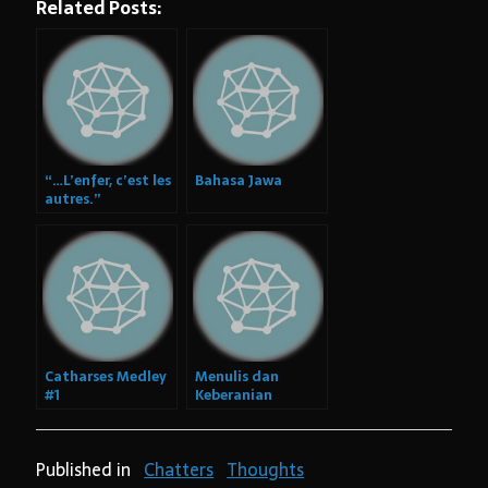
Related Posts:
“…L’enfer, c’est les
Bahasa Jawa
autres.”
Catharses Medley
Menulis dan
#1
Keberanian
Published in
Chatters
Thoughts