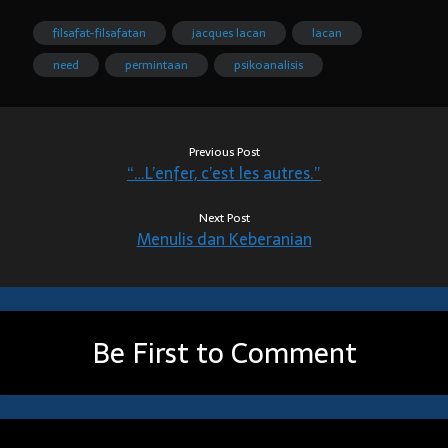
filsafat-filsafatan
jacques lacan
lacan
need
permintaan
psikoanalisis
Previous Post
“…L’enfer, c’est les autres.”
Next Post
Menulis dan Keberanian
Be First to Comment