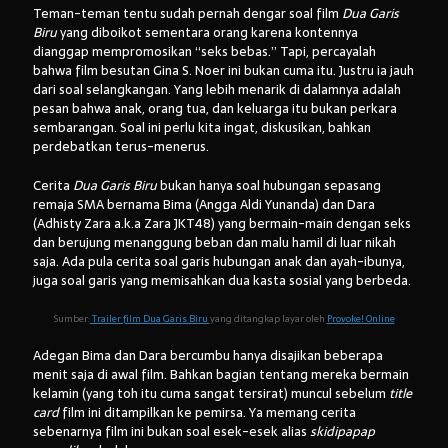
Teman-teman tentu sudah pernah dengar soal film
Dua Garis
Biru
yang diboikot sementara orang karena kontennya
dianggap mempromosikan “seks bebas.” Tapi, percayalah
bahwa film besutan Gina S. Noer ini bukan cuma itu. Justru ia jauh
Arsip:
dari soal selangkangan. Yang lebih menarik di dalamnya adalah
pesan bahwa anak, orang tua, dan keluarga itu bukan perkara
Arsip:
sembarangan. Soal ini perlu kita ingat, diskusikan, bahkan
perdebatkan terus-menerus.
Search
Cerita
Dua Garis Biru
bukan hanya soal hubungan sepasang
remaja SMA bernama Bima (Angga Aldi Yunanda) dan Dara
(Adhisty Zara a.k.a Zara JKT48) yang bermain-main dengan seks
dan berujung menanggung beban dan malu hamil di luar nikah
saja. Ada pula cerita soal garis hubungan anak dan ayah-ibunya,
Categories
juga soal garis yang memisahkan dua kasta sosial yang berbeda.
Sumber:
Trailer film Dua Garis Biru
yang ditangkap layar oleh
Provoke! Online
Adegan Bima dan Dara bercumbu hanya disajikan beberapa
menit saja di awal film. Bahkan bagian tentang mereka bermain
kelamin (yang toh itu cuma sangat tersirat) muncul sebelum
title
card
film ini ditampilkan ke pemirsa. Ya memang cerita
sebenarnya film ini bukan soal esek-esek alias
skidipapap