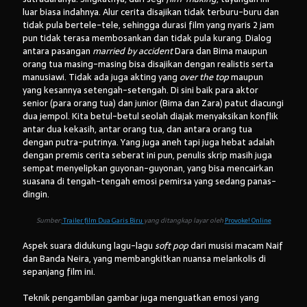
luar biasa indahnya. Alur cerita disajikan tidak terburu-buru dan
tidak pula bertele-tele, sehingga durasi film yang nyaris 2 jam
pun tidak terasa membosankan dan tidak pula kurang. Dialog
antara pasangan
married by accident
Dara dan Bima maupun
orang tua masing-masing bisa disajikan dengan realistis serta
manusiawi. Tidak ada juga akting yang
over the top
maupun
yang kesannya setengah-setengah. Di sini baik para aktor
senior (para orang tua) dan junior (Bima dan Zara) patut diacungi
dua jempol. Kita betul-betul seolah diajak menyaksikan konflik
antar dua kekasih, antar orang tua, dan antara orang tua
dengan putra-putrinya. Yang juga aneh tapi juga hebat adalah
dengan premis cerita seberat ini pun, penulis skrip masih juga
sempat menyelipkan guyonan-guyonan, yang bisa mencairkan
suasana di tengah-tengah emosi pemirsa yang sedang panas-
dingin.
Sumber:
Trailer film Dua Garis Biru
yang ditangkap layar oleh
Provoke! Online
Aspek suara didukung lagu-lagu
soft pop
dari musisi macam Naif
dan Banda Neira, yang membangkitkan nuansa melankolis di
sepanjang film ini.
Teknik pengambilan gambar juga menguatkan emosi yang