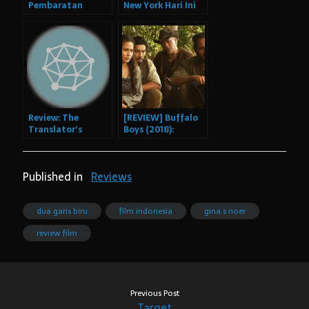
Pembaratan
New York Hari Ini
Nusantara: Sebuah
Resensi
Review: The
[REVIEW] Buffalo
Translator’s
Boys (2018):
Invisibility: A
Should You Watch
History of
It?
Translation
Published in
Reviews
dua garis biru
film indonesia
gina s noer
review film
Previous Post
Target