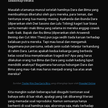
sawadikap
belaka.
Masalah utamanya muncul setelah hamilnya Dara dan Bima yang
membuahinya diketahui oleh guru mereka, para teman, dan
tentunya orang tua masing-masing. Ayahanda dan ibunda Dara
(diperankan oleh Dwi Sasono dan Lulu Tobing) kaget luar biasa
serta memaki-maki Bima yang selama ini mereka anggap cowok
baik-baik. Bapak dan Ibu Bima (diperankan oleh Arswendi
Bening dan Cut Mini Theo) pun juga sedih tiada karuan terhadap
kelakuan putra mereka. Tapi mau kesal dan mengamuk
bagaimana pun percuma, sebab janin sudah telanjur terkandung
di rahim Dara. Lantas apakah kedua keluarga yang berbeda
kelas sosial bisa menyelesaikan tragedi ini? Apa yang harus
dilakukan orang tua Bima dan Dara yang sudah kadung luput
mendidik anaknya? Bagaimana harusnya hubungan Dara dan
Bima yang mau-tak mau harus menjadi orang tua atas anak
mereka?
Sumber:
Trailer film Dua Garis Biru
yang ditangkap layar oleh
Provoke! Online
Kita mungkin sudah beberapa kali disuguhi tontonan soal
bahaya seks di luar nikah, apalagi yang tak dibarengi literasi
yang memadai soal reproduksi. Namun semuanya hanya
berhenti di soal hamilnya saja, aborsinya saja, malu terhadap