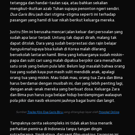
tetangga dan handai-taulan saja, atau bahkan sekalian
mengikut-ikutkan azab Tuhan supaya penonton ngeri sendiri.
Dua Garis Biru
jauh dari stigma-stigma seperti ini terhadap
pasangan yang hamil di luar nikah berikut keluarga mereka.
Justru film ini berusaha mencari jalan keluar dari persoalan yang
sudah apa lacur terjadi. Untung tak dapat diraih, malang tak
dapat ditolak. Dara yang sudah berprestasi dan rajin belajar
hangukmal
supaya bisa kuliah di Korea malah dilarang
bersekolah lantaran hamil. Bima yang keluarganya sudah miskin-
papa dan sulit cari uang malah dipaksa berpikir cara menafkahi
satu orok yang belum pula lahir. Belum lagi masalah bahwa orang
tua yang sudah kaya pun masih sulit mendidik anak, apalagi
orang tua yang miskin. Mau tidak mau, orang tua Zara dan Bima
harus berdamai dengan musibah ini, dan yang lebih penting lagi,
dengan anak-anak mereka yang berbuat dosa. Keluarga Zara
dan Bima pun harus juga belajar hidup berdampingan walaupun
pola pikir dan nasib ekonomi jauhnya bagai bumi dan langit.
Sumber:
Trailer film Dua Garis Biru
yang ditangkap layar oleh
Provoke! Online
Tampaknya cerita sekompleks ini tidak akan bisa menarik
perhatian pemirsa di Indonesia tanpa tangan dingin
sutradaranya. Singkatnya, dari segi
film-making
, tayangan ini