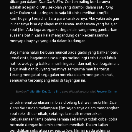
dibangun dalam
Dua Garis Biru
. Contoh paling kentaranya
adalah adegan di UKS sekolah yang diambil dalam satu
long
take
. Dalam satu adegan itu saja kita bisa melihat konflik-
konflik yang terjadi antara para karakternya. Aku yakin adegan
ini nantinya bisa dipelajari mahasiswa-mahasiswa yang belajar
soal film. Ada juga adegan-adegan lain yang menggambarkan
suasana batin Zara kala mengandung dan kecemasannya
menyapa bayinya yang ada dalam kadungan.
Bagaimana naluri keibuan muncul pada gadis yang bahkan baru
kenal cinta, bagaimana rasa ingin melindungi terbit dari lubuk
hati cowok yang bahkan masih ingusan dan naif, dan bagaimana
figur ayah dan ibu yang mestinya sempurna mau berterus
terang mengakui kegagalan mereka dalam mengasuh anak,
semuanya terpampang jelas di tayangan ini.
Sumber:
Trailer film Dua Garis Biru
yang ditangkap layar oleh
Provoke! Online
Untuk menutup ulasan ini, bisa dibilang bahwa meski film
Dua
Garis Biru
sudah melampaui film sejenisnya dalam mengangkat
soal seks di luar nikah, sejatinya ia masih meneruskan
kebijaksanaan lama bahwa remaja sebaiknya tidak coba-coba
bermain dengan kelamin sebelum menikah. Dalam kajian
pendidikan seks atau
sex education
, film ini pada akhirnya