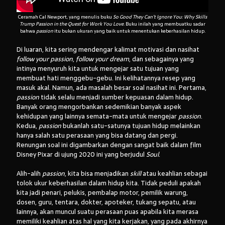
Ceramah Cal Newport, yang menulis buku
So Good They Can’t Ignore You: Why Skills
Trump Passion in the Quest for Work You Love
. Buku inilah yang membuatku sadar
bahwa
passion
itu bukan ukuran yang baik untuk menentukan keberhasilan hidup.
Di luaran, kita sering mendengar kalimat motivasi dan nasihat
follow your passion
,
follow your dream
, dan sebagainya yang
intinya menyuruh kita untuk mengejar satu tujuan yang
membuat hati menggebu-gebu. Ini kelihatannya resep yang
masuk akal. Namun, ada masalah besar soal nasihat ini. Pertama,
passion
tidak selalu menjadi sumber kepuasan dalam hidup.
Banyak orang mengorbankan sedemikian banyak aspek
kehidupan yang lainnya semata-mata untuk mengejar
passion
.
Kedua,
passion
bukanlah satu-satunya tujuan hidup melainkan
hanya salah satu perasaan yang bisa datang dan pergi.
Renungan soal ini digambarkan dengan sangat baik dalam film
Disney Pixar di ujung 2020 ini yang berjudul
Soul
.
Alih-alih
passion
, kita bisa menjadikan
skill
atau keahlian sebagai
tolok ukur keberhasilan dalam hidup kita. Tidak peduli apakah
kita jadi penari, pelukis, pembalap motor, pemilik warung,
dosen, guru, tentara, dokter, apoteker, tukang sepatu, atau
lainnya, akan muncul suatu perasaan puas apabila kita merasa
memiliki keahlian atas hal yang kita kerjakan, yang pada akhirnya