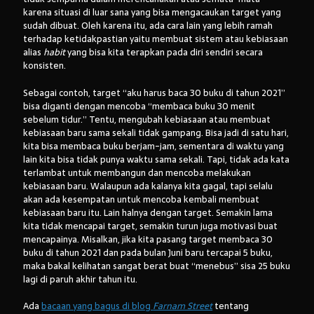
karena situasi di luar sana yang bisa mengacaukan target yang
sudah dibuat. Oleh karena itu, ada cara lain yang lebih ramah
terhadap ketidakpastian yaitu membuat sistem atau kebiasaan
alias
habit
yang bisa kita terapkan pada diri sendiri secara
konsisten.
Sebagai contoh, target “aku harus baca 30 buku di tahun 2021”
bisa diganti dengan mencoba “membaca buku 30 menit
sebelum tidur.” Tentu, mengubah kebiasaan atau membuat
kebiasaan baru sama sekali tidak gampang. Bisa jadi di satu hari,
kita bisa membaca buku berjam-jam, sementara di waktu yang
lain kita bisa tidak punya waktu sama sekali. Tapi, tidak ada kata
terlambat untuk membangun dan mencoba melakukan
kebiasaan baru. Walaupun ada kalanya kita gagal, tapi selalu
akan ada kesempatan untuk mencoba kembali membuat
kebiasaan baru itu. Lain halnya dengan target. Semakin lama
kita tidak mencapai target, semakin turun juga motivasi buat
mencapainya. Misalkan, jika kita pasang target membaca 30
buku di tahun 2021 dan pada bulan Juni baru tercapai 5 buku,
maka bakal kelihatan sangat berat buat “menebus” sisa 25 buku
lagi di paruh akhir tahun itu.
Ada
bacaan yang bagus di blog
Farnam Street
tentang