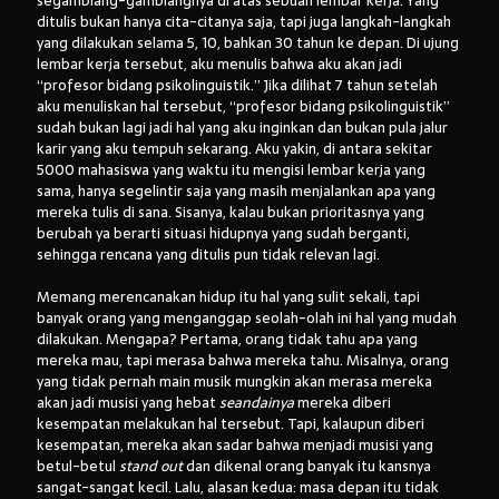
segamblang-gamblangnya di atas sebuah lembar kerja. Yang
ditulis bukan hanya cita-citanya saja, tapi juga langkah-langkah
yang dilakukan selama 5, 10, bahkan 30 tahun ke depan. Di ujung
lembar kerja tersebut, aku menulis bahwa aku akan jadi
“profesor bidang psikolinguistik.” Jika dilihat 7 tahun setelah
aku menuliskan hal tersebut, “profesor bidang psikolinguistik”
sudah bukan lagi jadi hal yang aku inginkan dan bukan pula jalur
karir yang aku tempuh sekarang. Aku yakin, di antara sekitar
5000 mahasiswa yang waktu itu mengisi lembar kerja yang
sama, hanya segelintir saja yang masih menjalankan apa yang
mereka tulis di sana. Sisanya, kalau bukan prioritasnya yang
berubah ya berarti situasi hidupnya yang sudah berganti,
sehingga rencana yang ditulis pun tidak relevan lagi.
Memang merencanakan hidup itu hal yang sulit sekali, tapi
banyak orang yang menganggap seolah-olah ini hal yang mudah
dilakukan. Mengapa? Pertama, orang tidak tahu apa yang
mereka mau, tapi merasa bahwa mereka tahu. Misalnya, orang
yang tidak pernah main musik mungkin akan merasa mereka
akan jadi musisi yang hebat
seandainya
mereka diberi
kesempatan melakukan hal tersebut. Tapi, kalaupun diberi
kesempatan, mereka akan sadar bahwa menjadi musisi yang
betul-betul
stand out
dan dikenal orang banyak itu kansnya
sangat-sangat kecil. Lalu, alasan kedua: masa depan itu tidak