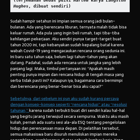
(terjemahan bebas puisi 
Harlem
 karya 
Langston 
Hughes
, dibuat sendiri)
Sudah hampir setahun ini impian semua orang jadi bulan-
bulanan. Ada yang berencana liburan, ternyata malah tidak bisa
keluar rumah. Ada pula yang ingin beli rumah, tapi tiba-tiba
kehilangan pekerjaan. Aku sendiri punya target-target buat
tahun 2020 ini, tapi kebanyakan sudah kepalang batal karena
wabah Covid-19 yang mengacaukan rencana orang sedunia ini.
Ini baru satu tahun saja, belum lagi tahun-tahun yang akan
datang. Padahal, sudah ada rencana untuk jangka yang lebih
panjang lagi. Maka, timbul pertanyaan ini: “Apakah masih
penting punya impian dan rencana hidup di tengah masa yang
serba tidak pasti ini? Kalaupun iya, bagaimana cara bermimpi
dan berencana yang benar-benar bisa aku capai?”
Sebetulnya, dari sebelum ini pun aku sudah kurang percaya
dengan konsep-konsep seperti “rencana hidup” atau “resolusi
tahunan,”
karena sudah terbukti buat diri sendiri kalau hal-hal
yang begitu jarang terwujud secara sempurna. Waktu aku masih
kuliah, pernah ada suatu sesi ala-ala ESQ tentang pengelolaan
hidup dan perencanaan masa depan. Di pelatihan tersebut,
semua mahasiswa baru disuruh menuliskan impian mereka