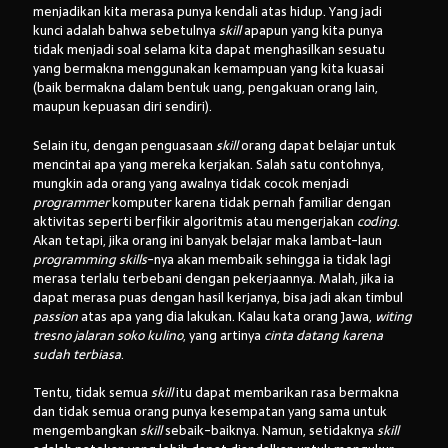
menjadikan kita merasa punya kendali atas hidup. Yang jadi
kunci adalah bahwa sebetulnya
skill
apapun yang kita punya
tidak menjadi soal selama kita dapat menghasilkan sesuatu
yang bermakna menggunakan kemampuan yang kita kuasai
(baik bermakna dalam bentuk uang, pengakuan orang lain,
maupun kepuasan diri sendiri).
Selain itu, dengan penguasaan
skill
orang dapat belajar untuk
mencintai apa yang mereka kerjakan. Salah satu contohnya,
mungkin ada orang yang awalnya tidak cocok menjadi
programmer
komputer karena tidak pernah familiar dengan
aktivitas seperti berfikir algoritmis atau mengerjakan
coding
.
Akan tetapi, jika orang ini banyak belajar maka lambat-laun
programming skills
-nya akan membaik sehingga ia tidak lagi
merasa terlalu terbebani dengan pekerjaannya. Malah, jika ia
dapat merasa puas dengan hasil kerjanya, bisa jadi akan timbul
passion
atas apa yang dia lakukan. Kalau kata orang Jawa,
witing
tresno jalaran soko kulino
, yang artinya
cinta datang karena
sudah terbiasa
.
Tentu, tidak semua
skill
itu dapat membarikan rasa bermakna
dan tidak semua orang punya kesempatan yang sama untuk
mengembangkan
skill
sebaik-baiknya. Namun, setidaknya
skill