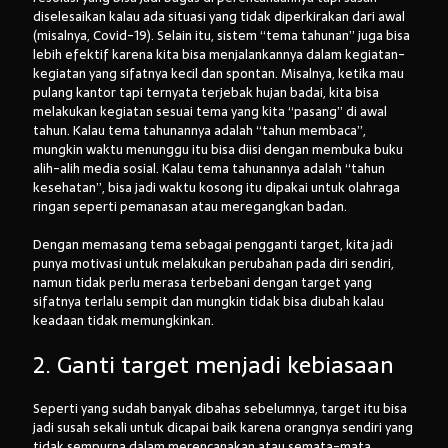
diselesaikan kalau ada situasi yang tidak diperkirakan dari awal
(misalnya, Covid-19). Selain itu, sistem “tema tahunan” juga bisa
lebih efektif karena kita bisa menjalankannya dalam kegiatan-
kegiatan yang sifatnya kecil dan spontan. Misalnya, ketika mau
pulang kantor tapi ternyata terjebak hujan badai, kita bisa
melakukan kegiatan sesuai tema yang kita “pasang” di awal
tahun. Kalau tema tahunannya adalah “tahun membaca”,
mungkin waktu menunggu itu bisa diisi dengan membuka buku
alih-alih media sosial. Kalau tema tahunannya adalah “tahun
kesehatan”, bisa jadi waktu kosong itu dipakai untuk olahraga
ringan seperti pemanasan atau meregangkan badan.
Dengan memasang tema sebagai pengganti target, kita jadi
punya motivasi untuk melakukan perubahan pada diri sendiri,
namun tidak perlu merasa terbebani dengan target yang
sifatnya terlalu sempit dan mungkin tidak bisa diubah kalau
keadaan tidak memungkinkan.
2. Ganti target menjadi kebiasaan
Seperti yang sudah banyak dibahas sebelumnya, target itu bisa
jadi susah sekali untuk dicapai baik karena orangnya sendiri yang
tidak sempurna dalam merencanakan atau semata-mata