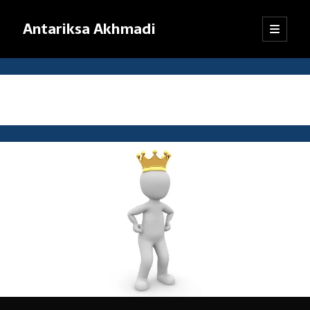
Antariksa Akhmadi
open
Sidebar
primary
menu
Librarian, information junkie, and perpetual dilettante. Likes anything
that has to do with text, except maybe texting.
Tag:
tahun baru
Catatan:
Blog ini adalah kumpulan tulisan yang dibuat oleh saya semenjak
SMP kelas VIII (sekarang saya sudah bekerja). Dari mula-mula menulis
blog hingga sekarang, pendapat dan pemikiran saya sudah jauh
berubah. Oleh karena itu, mohon kebijaksanaan pembaca dalam
menanggapi tulisan-tulisan yang sudah lama.
Jika ada komentar yang tidak termuat, kemungkinan besar
tanggapan itu tersangkut sistem
anti-spam
WordPress. Pasti akan
saya kembalikan, kok.
Terima kasih sudah mampir!