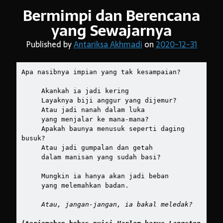
Bermimpi dan Berencana
yang Sewajarnya
Arsip:
Published by
Antariksa Akhmadi
on
2020-12-31
Arsip:
Apa nasibnya impian yang tak kesampaian?
Search
     Akankah ia jadi kering
     Layaknya biji anggur yang dijemur?
     Atau jadi nanah dalam luka
     yang menjalar ke mana-mana?
     Apakah baunya menusuk seperti daging 
Categories
busuk?
     Atau jadi gumpalan dan getah
     dalam manisan yang sudah basi?
     Mungkin ia hanya akan jadi beban
     yang melemahkan badan.
Atau, jangan-jangan, ia bakal meledak?