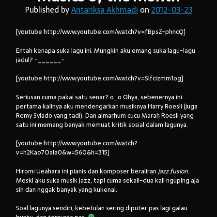
Published by
Antariksa Akhmadi
on
2012-03-23
[youtube http://www.youtube.com/watch?v=fBpsZ-phncQ]
Entah kenapa suka lagu ini. Mungkin aku emang suka lagu-lagu
jadul? -______-
[youtube http://www.youtube.com/watch?v=Slfcizmm1og]
Seriusan cuma pakai satu senar? o_o Ohya, sebenernya ini
pertama kalinya aku mendengarkan musiknya Harry Roesli (juga
Remy Sylado yang tadi). Dan almarhum cucu Marah Roesli yang
satu ini memang banyak memuat kritik sosial dalam lagunya.
[youtube http://www.youtube.com/watch?
v=h2Kao7OaIa0&w=560&h=315]
Hiromi Ueahara ini pianis dan komposer beraliran
jazz fusion
.
Meski aku suka musik jazz, tapi cuma sekali-dua kali nguping aja
sih dan nggak banyak yang kukenal.
Soal lagunya sendiri, kebetulan sering diputer pas lagi
galau