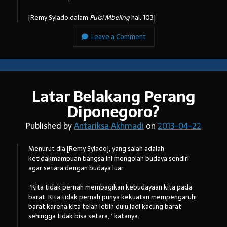
[Remy Sylado dalam
Puisi Mbeling
hal. 103]
Leave a Comment
Arsip:
Arsip:
Latar Belakang Perang
Search
Diponegoro?
Published by
Antariksa Akhmadi
on
2013-04-22
Categories
Menurut dia [Remy Sylado], yang salah adalah
ketidakmampuan bangsa ini mengolah budaya sendiri
agar setara dengan budaya luar.
“Kita tidak pernah membagikan kebudayaan kita pada
barat. Kita tidak pernah punya kekuatan mempengaruhi
barat karena kita telah lebih dulu jadi kacung barat
sehingga tidak bisa setara,” katanya.