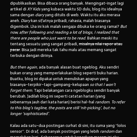
dipublikasikan. Bisa dibaca orang banyak. Mengingat-ingat lagi
artikel di
XY Kids
yang kubaca waktu SD dulu, blog itu idealnya
sama dengan
diary
yang ditulis di web. Waktu itu aku merasa
aneh.
Diary
kan sifatnya pribadi, rahasia, malah biasanya
digembok. Lha ini kok malah sengaja dibuka ke orang ramai?
But
now, after following and reading a lot of blogs, I realized that
there are people who just want to be read
. Bahkan meski itu
tentang sesuatu yang sangat pribadi,
misalnya nilai rapor atau
pacar
. Bisa jadi mereka tak tahu malu atau memang sangat
terbuka dengan dirinya.
But then again
, ada banyak alasan buat ngeblog. Aku sendiri
bukan orang yang memperlakukan blog seperti buku harian.
Buatku, blog ini dipakai untuk menuliskan apapun yang
biasanya-terpikir-tapi-gampang-kelupaan
so that I won’t
forget them
. Tapi belakangan
cara ngeblogku sendiri banyak
berubah. Jadilah blog ini seperti catatan harian (yang
sebenarnya jauh dari kata harian) berisi hal-hal
random
.
To refer
to this blog’s tagline, the posts are
still ‘nit-picking’, but no
longer ‘sophisticated’
.
Kalau ada satu-dua postingan curhat di sini, itu cuma yang “lolos
sensor”. Di draf, ada banyak postingan yang lebih
random
dan