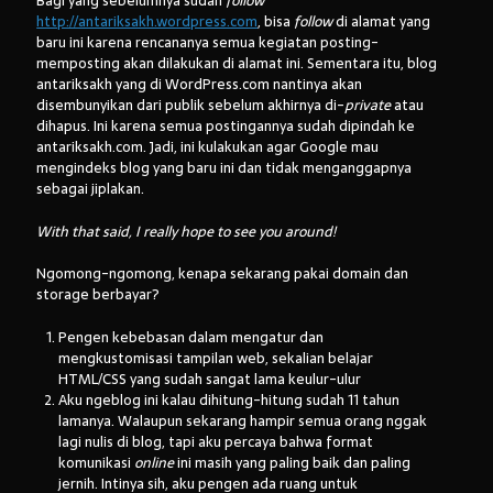
Bagi yang sebelumnya sudah
follow
http://antariksakh.wordpress.com
, bisa
follow
di alamat yang
baru ini karena rencananya semua kegiatan posting-
memposting akan dilakukan di alamat ini. Sementara itu, blog
antariksakh yang di WordPress.com nantinya akan
disembunyikan dari publik sebelum akhirnya di-
private
atau
dihapus. Ini karena semua postingannya sudah dipindah ke
antariksakh.com. Jadi, ini kulakukan agar Google mau
mengindeks blog yang baru ini dan tidak menganggapnya
sebagai jiplakan.
With that said, I really hope to see you around!
Ngomong-ngomong, kenapa sekarang pakai domain dan
storage berbayar?
Pengen kebebasan dalam mengatur dan
mengkustomisasi tampilan web, sekalian belajar
HTML/CSS yang sudah sangat lama keulur-ulur
Aku ngeblog ini kalau dihitung-hitung sudah 11 tahun
lamanya. Walaupun sekarang hampir semua orang nggak
lagi nulis di blog, tapi aku percaya bahwa format
komunikasi
online
ini masih yang paling baik dan paling
jernih. Intinya sih, aku pengen ada ruang untuk