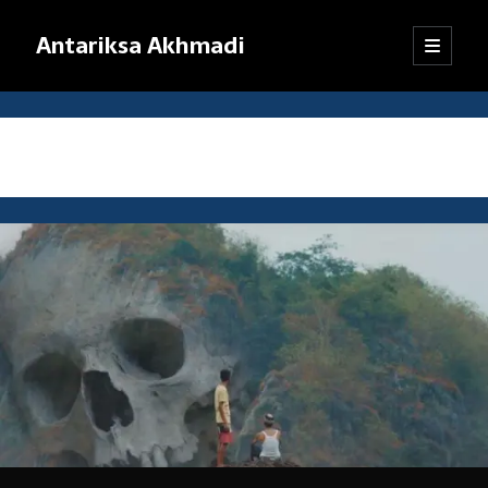
Antariksa Akhmadi
open
Sidebar
primary
menu
Librarian, information junkie, and perpetual dilettante. Likes anything
that has to do with text, except maybe texting.
Tag:
tengkorak
Catatan:
Blog ini adalah kumpulan tulisan yang dibuat oleh saya semenjak
SMP kelas VIII (sekarang saya sudah bekerja). Dari mula-mula menulis
blog hingga sekarang, pendapat dan pemikiran saya sudah jauh
berubah. Oleh karena itu, mohon kebijaksanaan pembaca dalam
menanggapi tulisan-tulisan yang sudah lama.
Jika ada komentar yang tidak termuat, kemungkinan besar
tanggapan itu tersangkut sistem
anti-spam
WordPress. Pasti akan
saya kembalikan, kok.
Terima kasih sudah mampir!