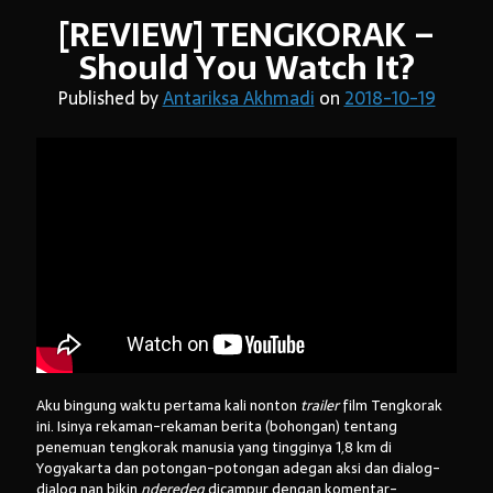
[REVIEW] TENGKORAK –
Should You Watch It?
Arsip:
Published by
Antariksa Akhmadi
on
2018-10-19
Arsip:
Search
Categories
Aku bingung waktu pertama kali nonton
trailer
film Tengkorak
ini. Isinya rekaman-rekaman berita (bohongan) tentang
penemuan tengkorak manusia yang tingginya 1,8 km di
Yogyakarta dan potongan-potongan adegan aksi dan dialog-
dialog nan bikin
nderedeg
dicampur dengan komentar-