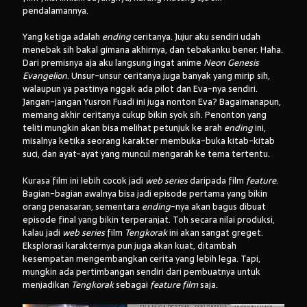
pendalamannya.
Yang ketiga adalah
ending
ceritanya. Jujur aku sendiri udah
menebak sih bakal gimana akhirnya, dan tebakanku bener. Haha.
Dari premisnya aja aku langsung ingat anime
Neon Genesis
Evangelion
. Unsur-unsur ceritanya juga banyak yang mirip sih,
walaupun ya pastinya nggak ada pilot dan Eva-nya sendiri.
Jangan-jangan Yusron Fuadi ini juga nonton Eva? Bagaimanapun,
memang akhir ceritanya cukup bikin syok sih. Penonton yang
teliti mungkin akan bisa melihat petunjuk ke arah
ending
ini,
misalnya ketika seorang karakter membuka-buka kitab-kitab
suci, dan ayat-ayat yang muncul mengarah ke tema tertentu.
Kurasa film ini lebih cocok jadi
web series
daripada film
feature
.
Bagian-bagian awalnya bisa jadi episode pertama yang bikin
orang penasaran, sementara
ending
-nya akan bagus dibuat
episode final yang bikin terperanjat. Toh secara nilai produksi,
kalau jadi
web series
film
Tengkorak
ini akan sangat greget.
Eksplorasi karakternya pun juga akan kuat, ditambah
kesempatan mengembangkan cerita yang lebih lega. Tapi,
mungkin ada pertimbangan sendiri dari pembuatnya untuk
menjadikan
Tengkorak
sebagai
feature film
saja.