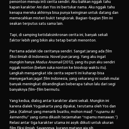
penonton menuju inti cerita sendiri. Aku bahkan nggak tahu
kapan karakter Ani dan Yos ini bertukar nama. Aku nggak tahu
kenapa mereka akhirnya bisa punya keinginan untuk datang dan
memecahkan misteri bukit tengkorak. Bagian-bagian film ini
seakan terputus satu sama lain.
Tapi, di samping ketidaksinkronan cerita ini, banyak sekali
faktor lebih yang bikin aku tetap betah menonton.
Pertama adalah ide ceritanya sendiri. Sangat jarang ada film
fiksi ilmiah di Indonesia. Novel pun jarang. Yang aku ingat
mungkin hanya
Modus Anomali
(2012), yang itu pun aku sendiri
nggak nonton (belum suka nonton ke bioskop waktu itu).
Langkah mengangkat ide cerita seperti ini kuharap bisa
menyegarkan jagat film Indonesia, yang sekarang ini sudah mulai
banyak meningkat dibandingkan beberapa tahun lalu dari segi
banyaknya film-film bermutu.
Yang kedua, dialog antar karakter alami sekali. Mungkin ini
karena dialek Yogyakarta yang dipakai, terutama oleh Yos dan
Jaka. (Kalimat yang menarik buatku, mohon maaf: “
rupamu iki
kementhu
” yang cuma dikasih terjemahan “rupamu menawan.”)
Relasi antar tiga karakter utama ini asyik diikuti untuk ukuran
film fiksi ilmiah. Sayangnya, kurang matang aja sih