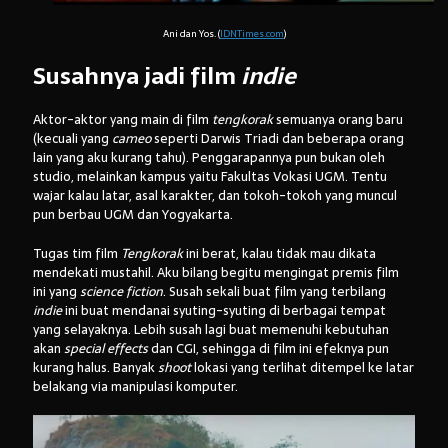
Ani dan Yos. (
IDNTimes.com
)
Susahnya jadi film
indie
Aktor-aktor yang main di film
tengkorak
semuanya orang baru
(kecuali yang
cameo
seperti Darwis Triadi dan beberapa orang
lain yang aku kurang tahu). Penggarapannya pun bukan oleh
studio, melainkan kampus yaitu Fakultas Vokasi UGM. Tentu
wajar kalau latar, asal karakter, dan tokoh-tokoh yang muncul
pun berbau UGM dan Yogyakarta.
Tugas tim film
Tengkorak
ini berat, kalau tidak mau dikata
mendekati mustahil. Aku bilang begitu mengingat premis film
ini yang
science fiction
. Susah sekali buat film yang terbilang
indie
ini buat mendanai syuting-syuting di berbagai tempat
yang selayaknya. Lebih susah lagi buat memenuhi kebutuhan
akan
special effects
dan CGI, sehingga di film ini efeknya pun
kurang halus. Banyak
shoot
lokasi yang terlihat ditempel ke latar
belakang via manipulasi komputer.