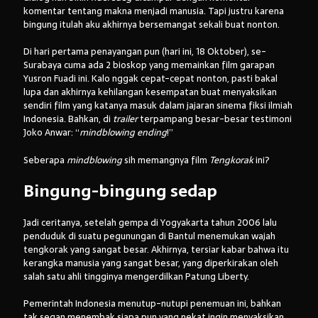
komentar tentang makna menjadi manusia. Tapi justru karena
bingung itulah aku akhirnya bersemangat sekali buat nonton.
Di hari pertama penayangan pun (hari ini, 18 Oktober), se-
Surabaya cuma ada 2 bioskop yang memainkan film garapan
Yusron Fuadi ini. Kalo nggak cepat-cepat nonton, pasti bakal
lupa dan akhirnya kehilangan kesempatan buat menyaksikan
sendiri film yang katanya masuk dalam jajaran sinema fiksi ilmiah
Indonesia. Bahkan, di
trailer
terpampang besar-besar testimoni
Joko Anwar: “
mindblowing ending
!”
Seberapa
mindblowing
sih memangnya film
Tengkorak
ini?
Bingung-bingung sedap
Jadi ceritanya, setelah gempa di Yogyakarta tahun 2006 lalu
penduduk di suatu pegunungan di Bantul menemukan wajah
tengkorak yang sangat besar. Akhirnya, tersiar kabar bahwa itu
kerangka manusia yang sangat besar, yang diperkirakan oleh
salah satu ahli tingginya mengerdilkan Patung Liberty.
Pemerintah Indonesia menutup-nutupi penemuan ini, bahkan
tak segan menembak siapa pun yang nekat ingin menyaksikan