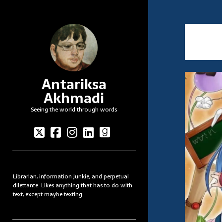
Antariksa
Akhmadi
Seeing the world through words
twitter
facebook
instagram
linkedin
goodreads
Sidebar
Librarian, information junkie, and perpetual
dilettante. Likes anything that has to do with
text, except maybe texting.