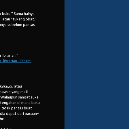
a buku.” Sama halnya
” atau “tukang obat.”
manya sebelum pantas
librarian.”
-librarian_27.html
ekokujou
atau
akawan yang mati
 Walaupun sangat suka
ertengahan di mana buku
p tidak pantas buat
dia dapat dari bacaan-
ri.