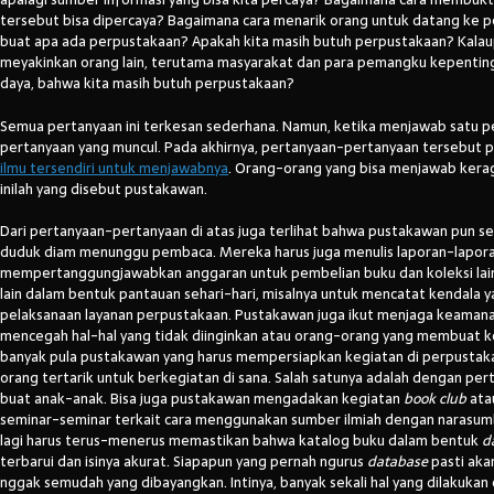
tersebut bisa dipercaya? Bagaimana cara menarik orang untuk datang ke p
buat apa ada perpustakaan? Apakah kita masih butuh perpustakaan? Kalaup
meyakinkan orang lain, terutama masyarakat dan para pemangku kepentin
daya, bahwa kita masih butuh perpustakaan?
Semua pertanyaan ini terkesan sederhana. Namun, ketika menjawab satu pe
pertanyaan yang muncul. Pada akhirnya, pertanyaan-pertanyaan tersebut 
ilmu tersendiri untuk menjawabnya
. Orang-orang yang bisa menjawab kera
inilah yang disebut pustakawan.
Dari pertanyaan-pertanyaan di atas juga terlihat bahwa pustakawan pun s
duduk diam menunggu pembaca. Mereka harus juga menulis laporan-laporan
mempertanggungjawabkan anggaran untuk pembelian buku dan koleksi lain
lain dalam bentuk pantauan sehari-hari, misalnya untuk mencatat kendala y
pelaksanaan layanan perpustakaan. Pustakawan juga ikut menjaga keaman
mencegah hal-hal yang tidak diinginkan atau orang-orang yang membuat ker
banyak pula pustakawan yang harus mempersiapkan kegiatan di perpustaka
orang tertarik untuk berkegiatan di sana. Salah satunya adalah dengan pe
buat anak-anak. Bisa juga pustakawan mengadakan kegiatan
book club
ata
seminar-seminar terkait cara menggunakan sumber ilmiah dengan narasumbe
lagi harus terus-menerus memastikan bahwa katalog buku dalam bentuk
d
terbarui dan isinya akurat. Siapapun yang pernah ngurus
database
pasti aka
nggak semudah yang dibayangkan. Intinya, banyak sekali hal yang dilakukan