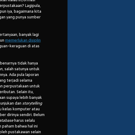
erpustakaan? Lagipula,
un iya, bagaimana kita
gan yang punya sumber
rtanyaan, banyak lagi
pun
memerlukan disiplin
guan-keraguan di atas
ebenarnya tidak hanya
, salah satunya untuk
nya. Ada pula laporan
ang terjadi selama
an perpustakaan untuk
ibutan. Selain itu,
an supaya lebih banyak
rtunjukan dan
storytelling
u kelas komputer atau
r dirinya sendiri. Belum
atabase
harus selalu
n paham bahwa hal ini
 oleh pustakawan selain