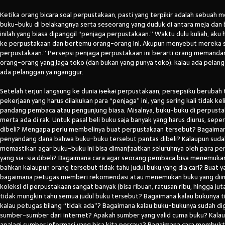
Ketika orang bicara soal perpustakaan, pasti yang terpikir adalah sebuah m
buku-buku di belakangnya serta seseorang yang duduk di antara meja dan 
inilah yang biasa dipanggil “penjaga perpustakaan.” Waktu dulu kuliah, aku 
ke perpustakaan dan bertemu orang-orang ini. Akupun menyebut mereka 
perpustakaan.” Persepsi penjaga perpustakaan ini berarti orang memanda
orang-orang yang jaga toko (dan bukan yang punya toko): kalau ada pelangg
ada pelanggan ya nganggur.
Setelah terjun langsung ke dunia
isekai
perpustakaan, persepsiku berubah t
pekerjaan yang harus dilakukan para “penjaga” ini, yang sering kali tidak kel
pandang pembaca atau pengunjung biasa. Misalnya, buku-buku di perpusta
merta ada di rak. Untuk pasal beli buku saja banyak yang harus diurus, sepe
dibeli? Mengapa perlu membelinya buat perpustakaan tersebut? Bagaiman
penyandang dana bahwa buku-buku tersebut pantas dibeli? Kalaupun sudah
memastikan agar buku-buku ini bisa dimanfaatkan seluruhnya oleh para pe
yang sia-sia dibeli? Bagaimana cara agar seorang pembaca bisa menemukan 
bahkan kalaupun orang tersebut tidak tahu judul buku yang dia cari? Buat 
bagaimana petugas memberi rekomendasi atau menemukan buku yang dii
koleksi di perpustakaan sangat banyak (bisa ribuan, ratusan ribu, hingga ju
tidak mungkin tahu semua judul buku tersebut? Bagaimana kalau bukunya 
kalau petugas bilang “tidak ada”? Bagaimana kalau buku-bukunya sudah dig
sumber-sumber dari internet? Apakah sumber yang valid cuma buku? Kalau
apalagi sumber informasi yang bisa kita percaya? Bagaimana cara membukti