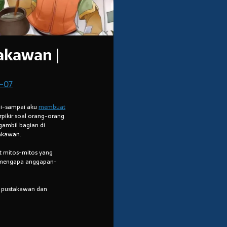
akawan |
-07
pai-sampai aku
membuat
terpikir soal orang-orang
gambil bagian di
takawan.
t mitos-mitos yang
n mengapa anggapan-
at pustakawan dan