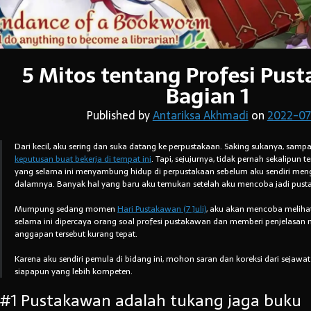
5 Mitos tentang Profesi Pust
Bagian 1
Published by
Antariksa Akhmadi
on
2022-07
Dari kecil, aku sering dan suka datang ke perpustakaan. Saking sukanya, sam
keputusan buat bekerja di tempat ini
. Tapi, sejujurnya, tidak pernah sekalipun 
yang selama ini menyambung hidup di perpustakaan sebelum aku sendiri men
dalamnya. Banyak hal yang baru aku temukan setelah aku mencoba jadi pus
Mumpung sedang momen
Hari Pustakawan (7 Juli)
, aku akan mencoba meliha
selama ini dipercaya orang soal profesi pustakawan dan memberi penjelasa
anggapan tersebut kurang tepat.
Karena aku sendiri pemula di bidang ini, mohon saran dan koreksi dari sejaw
siapapun yang lebih kompeten.
#1 Pustakawan adalah tukang jaga buku