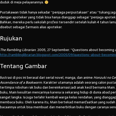
duduk di meja pelayanannya.
Pustakawan tidak hanya sekadar “penjaga perpustakaan” atau “tukang jag
dengan apoteker yang tidak bisa hanya dianggap sebagai “penjaga apotek
Bahkan, mereka perlu sekolah profesi tersendiri setelah kuliah 4 tahun la
disebut sebagai farmasis alias apoteker.
Rujukan
The Rambling Librarian
. 2005, 27 September. “Questions about becoming a 
http://ramblinglibrarian.blogspot.com/2005/09/questions-about-becoming
Tentang Gambar
Ilustrasi di pos ini berasal dari serial novel, manga, dan anime
Honzuki no G
Ascendance of a Bookworm
. Karakter utamanya adalah seorang calon pust
tertimpa robohan rak buku dan bereinkarnasi jadi anak kecil bernama
Main.
buku, Main kesulitan mencarinya karena ia sekarang hidup di dunia abad p
sangat langka. Ia juga terlahir kembali warga kelas rendahan, yang diangga
membaca buku. Oleh karena itu, Main bertekad memanfaatkan yang sudah 
bacaannya untuk bisa membuat dan menerbitkan buku dengan caranya sendi