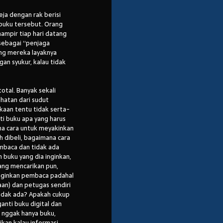
eja dengan rak berisi
buku tersebut. Orang
hampir tiap hari datang
sebagai “penjaga
ng mereka layaknya
an syukur, kalau tidak
otal. Banyak sekali
ihatan dari sudut
kaan tentu tidak serta-
rti buku apa yang harus
a cara untuk meyakinkan
 dibeli, bagaimana cara
mbaca dan tidak ada
buku yang dia inginkan,
yang mencarikan pun,
nginkan pembaca padahal
taan) dan petugas sendiri
tidak ada? Apakah cukup
anti buku digital dan
 nggak hanya buku,
kan kalau informasi