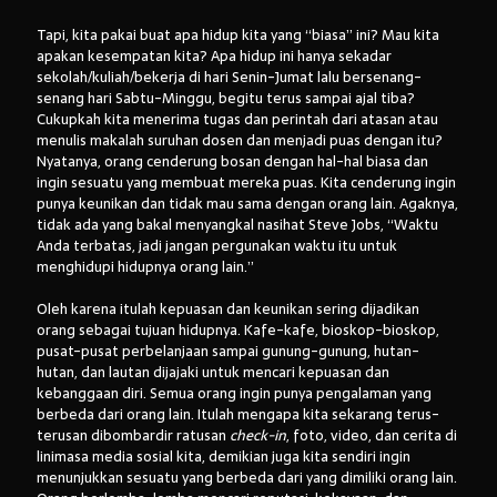
Tapi, kita pakai buat apa hidup kita yang “biasa” ini? Mau kita
apakan kesempatan kita? Apa hidup ini hanya sekadar
sekolah/kuliah/bekerja di hari Senin-Jumat lalu bersenang-
senang hari Sabtu-Minggu, begitu terus sampai ajal tiba?
Cukupkah kita menerima tugas dan perintah dari atasan atau
menulis makalah suruhan dosen dan menjadi puas dengan itu?
Nyatanya, orang cenderung bosan dengan hal-hal biasa dan
ingin sesuatu yang membuat mereka puas. Kita cenderung ingin
punya keunikan dan tidak mau sama dengan orang lain. Agaknya,
tidak ada yang bakal menyangkal nasihat Steve Jobs, “Waktu
Anda terbatas, jadi jangan pergunakan waktu itu untuk
menghidupi hidupnya orang lain.”
Oleh karena itulah kepuasan dan keunikan sering dijadikan
orang sebagai tujuan hidupnya. Kafe-kafe, bioskop-bioskop,
pusat-pusat perbelanjaan sampai gunung-gunung, hutan-
hutan, dan lautan dijajaki untuk mencari kepuasan dan
kebanggaan diri. Semua orang ingin punya pengalaman yang
berbeda dari orang lain. Itulah mengapa kita sekarang terus-
terusan dibombardir ratusan
check-in
, foto, video, dan cerita di
linimasa media sosial kita, demikian juga kita sendiri ingin
menunjukkan sesuatu yang berbeda dari yang dimiliki orang lain.