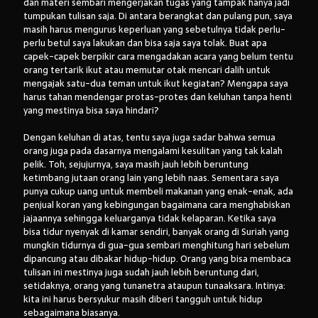
dan materi sembari mengerjakan tugas yang tampak hanya jadi
tumpukan tulisan saja. Di antara berangkat dan pulang pun, saya
masih harus mengurus keperluan yang sebetulnya tidak perlu-
perlu betul saya lakukan dan bisa saja saya tolak. Buat apa
capek-capek berpikir cara mengadakan acara yang belum tentu
orang tertarik ikut atau memutar otak mencari dalih untuk
mengajak satu-dua teman untuk ikut kegiatan? Mengapa saya
harus tahan mendengar protas-protes dan keluhan tanpa henti
yang mestinya bisa saya hindari?
Dengan keluhan di atas, tentu saya juga sadar bahwa semua
orang juga pada dasarnya mengalami kesulitan yang tak kalah
pelik. Toh, sejujurnya, saya masih jauh lebih beruntung
ketimbang jutaan orang lain yang lebih naas. Sementara saya
punya cukup uang untuk membeli makanan yang enak-enak, ada
penjual koran yang kebingungan bagaimana cara menghabiskan
jajaannya sehingga keluarganya tidak kelaparan. Ketika saya
bisa tidur nyenyak di kamar sendiri, banyak orang di Suriah yang
mungkin tidurnya di gua-gua sembari menghitung hari sebelum
dipancung atau dibakar hidup-hidup. Orang yang bisa membaca
tulisan ini mestinya juga sudah jauh lebih beruntung dari,
setidaknya, orang yang tunanetra ataupun tunaaksara. Intinya:
kita ini harus bersyukur masih diberi tangguh untuk hidup
sebagaimana biasanya.