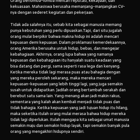
Orang berlomba-lomba mencari reputasi, kekayaan, dan
kekuasaan. Mahasiswa berusaha memanjang-manjangkan CV-
nya dengan sederet kegiatan dan pekerjaan.
Tidak ada salahnya itu, sebab kita sebagai manusia memang
punya kebutuhan yang perlu dipuaskan.Tapi, dari situ jugalah
orang mulai berpikir bahwa makna hidup ini adalah mencari
kepuasan demi kepuasan. Dalam proklamasi kemerdekaannya,
orang Amerika berusaha untuk hidup, bebas, dan mengejar
kebahagiaan. Akhirnya, orang lupa bahwa yang namanya
kepuasan dan kebahagiaan itu hanyalah suatu keadaan yang
bisa datang dan pergi, sama seperti rasa lega dan kenyang.
Ketika mereka tidak lagi merasa puas atau bahagia dengan
yang mereka peroleh sekarang, maka mereka mencari
kepuasan-kepuasan yang lebih tinggi lagi, yang juga semakin
susah untuk didapatkan. Jadilah orang bertambah serakah dan
berebut satu sama lain. Yang menang akan jadi makin rakus,
sementara yang kalah akan kembali menjadi tidak puas dan
tidak bahagia. Ketika kepuasan yang jadi tujuan hidup itu hilang,
maka seketika itulah orang mulai merasa bahwa hidup mereka
tidak lagi diperlukan. Itulah mengapa kita sebagai umat manusia
semakin maju dan semakin hidup layak, tapi semakin banyak pula
orang yang mengakhiri hidupnya sendiri.