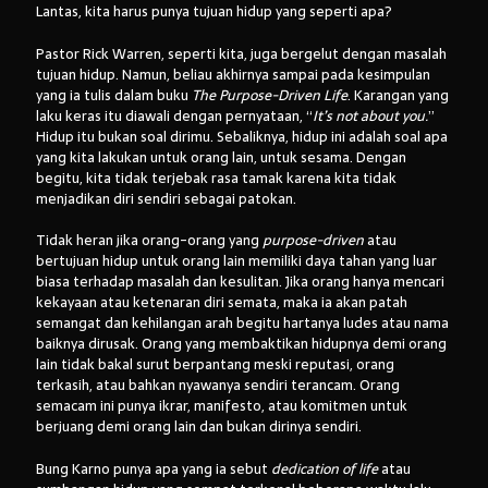
Lantas, kita harus punya tujuan hidup yang seperti apa?
Pastor Rick Warren, seperti kita, juga bergelut dengan masalah
tujuan hidup. Namun, beliau akhirnya sampai pada kesimpulan
yang ia tulis dalam buku
The Purpose-Driven Life
. Karangan yang
laku keras itu diawali dengan pernyataan, “
It’s not about you.
”
Hidup itu bukan soal dirimu. Sebaliknya, hidup ini adalah soal apa
yang kita lakukan untuk orang lain, untuk sesama. Dengan
begitu, kita tidak terjebak rasa tamak karena kita tidak
menjadikan diri sendiri sebagai patokan.
Tidak heran jika orang-orang yang
purpose-driven
atau
bertujuan hidup untuk orang lain memiliki daya tahan yang luar
biasa terhadap masalah dan kesulitan. Jika orang hanya mencari
kekayaan atau ketenaran diri semata, maka ia akan patah
semangat dan kehilangan arah begitu hartanya ludes atau nama
baiknya dirusak. Orang yang membaktikan hidupnya demi orang
lain tidak bakal surut berpantang meski reputasi, orang
terkasih, atau bahkan nyawanya sendiri terancam. Orang
semacam ini punya ikrar, manifesto, atau komitmen untuk
berjuang demi orang lain dan bukan dirinya sendiri.
Bung Karno punya apa yang ia sebut
dedication of life
atau