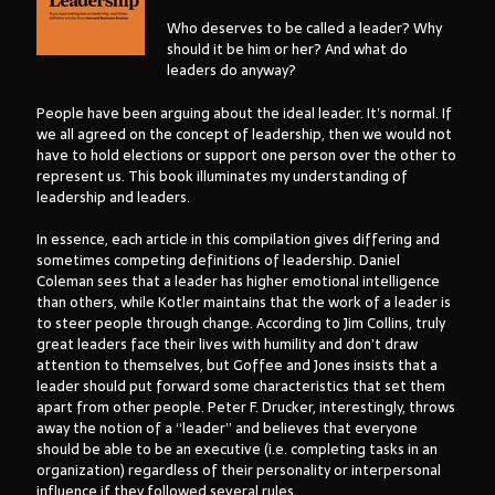
Who deserves to be called a leader? Why
should it be him or her? And what do
leaders do anyway?
Arsip:
People have been arguing about the ideal leader. It’s normal. If
Arsip:
we all agreed on the concept of leadership, then we would not
have to hold elections or support one person over the other to
represent us. This book illuminates my understanding of
leadership and leaders.
Search
In essence, each article in this compilation gives differing and
sometimes competing definitions of leadership. Daniel
Coleman sees that a leader has higher emotional intelligence
Categories
than others, while Kotler maintains that the work of a leader is
to steer people through change. According to Jim Collins, truly
great leaders face their lives with humility and don’t draw
attention to themselves, but Goffee and Jones insists that a
leader should put forward some characteristics that set them
apart from other people. Peter F. Drucker, interestingly, throws
away the notion of a “leader” and believes that everyone
should be able to be an executive (i.e. completing tasks in an
organization) regardless of their personality or interpersonal
influence if they followed several rules.