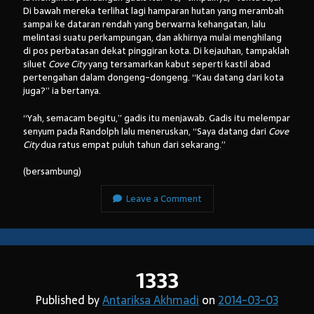
Di bawah mereka terlihat lagi hamparan hutan yang merambah
sampai ke dataran rendah yang berwarna kehangatan, lalu
melintasi suatu perkampungan, dan akhirnya mulai menghilang
di pos perbatasan dekat pinggiran kota. Di kejauhan, tampaklah
siluet
Cove City
yang tersamarkan kabut seperti kastil abad
pertengahan dalam dongeng-dongeng. “Kau datang dari kota
juga?” ia bertanya.
“Yah, semacam begitu,” gadis itu menjawab. Gadis itu melempar
senyum pada Randolph lalu meneruskan, “Saya datang dari
Cove
City
dua ratus empat puluh tahun dari sekarang.”
(bersambung)
Leave a Comment
1333
Published by
Antariksa Akhmadi
on
2014-03-03