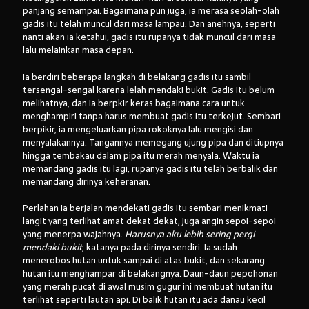
panjang semampai. Bagaimana pun juga, ia merasa seolah-olah
gadis itu telah muncul dari masa lampau. Dan anehnya, seperti
nanti akan ia ketahui, gadis itu rupanya tidak muncul dari masa
lalu melainkan masa depan.
Ia berdiri beberapa langkah di belakang gadis itu sambil
tersengal-sengal karena lelah mendaki bukit. Gadis itu belum
melihatnya, dan ia berpkir keras bagaimana cara untuk
menghampiri tanpa harus membuat gadis itu terkejut. Sembari
berpikir, ia mengeluarkan pipa rokoknya lalu mengisi dan
menyalakannya. Tangannya memegang ujung pipa dan ditiupnya
hingga tembakau dalam pipa itu merah menyala. Waktu ia
memandang gadis itu lagi, rupanya gadis itu telah berbalik dan
memandang dirinya keheranan.
Perlahan ia berjalan mendekati gadis itu sembari menikmati
langit yang terlihat amat dekat dekat, juga angin sepoi-sepoi
yang menerpa wajahnya.
Harusnya aku lebih sering pergi
mendaki bukit
, katanya pada dirinya sendiri. Ia sudah
menerobos hutan untuk sampai di atas bukit, dan sekarang
hutan itu menghampar di belakangnya. Daun-daun pepohonan
yang merah pucat di awal musim gugur ini membuat hutan itu
terlihat seperti lautan api. Di balik hutan itu ada danau kecil