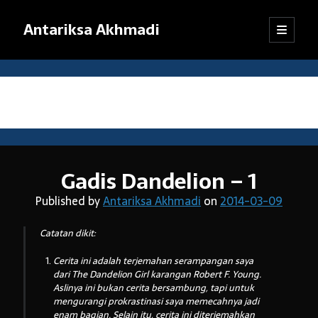
Antariksa Akhmadi
open
Sidebar
primary
menu
Librarian, information junkie, and perpetual dilettante. Likes anything
that has to do with text, except maybe texting.
Month:
March 2014
Catatan:
Gadis Dandelion – 1
Blog ini adalah kumpulan tulisan yang dibuat oleh saya semenjak
SMP kelas VIII (sekarang saya sudah bekerja). Dari mula-mula menulis
Published by
Antariksa Akhmadi
on
2014-03-09
blog hingga sekarang, pendapat dan pemikiran saya sudah jauh
berubah. Oleh karena itu, mohon kebijaksanaan pembaca dalam
Catatan dikit:
menanggapi tulisan-tulisan yang sudah lama.
Jika ada komentar yang tidak termuat, kemungkinan besar
Cerita ini adalah terjemahan serampangan saya
tanggapan itu tersangkut sistem
anti-spam
WordPress. Pasti akan
dari The Dandelion Girl karangan Robert F. Young.
saya kembalikan, kok.
Aslinya ini bukan cerita bersambung, tapi untuk
mengurangi prokrastinasi saya memecahnya jadi
Terima kasih sudah mampir!
enam bagian. Selain itu, cerita ini diterjemahkan