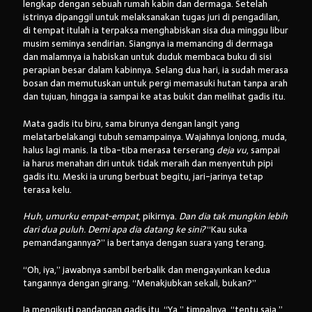
lengkap dengan sebuah rumah kabin dan dermaga. Setelah
istrinya dipanggil untuk melaksanakan tugas juri di pengadilan,
di tempat itulah ia terpaksa menghabiskan sisa dua minggu libur
musim seminya sendirian. Siangnya ia memancing di dermaga
dan malamnya ia habiskan untuk duduk membaca buku di sisi
perapian besar dalam kabinnya. Selang dua hari, ia sudah merasa
bosan dan memutuskan untuk pergi memasuki hutan tanpa arah
dan tujuan, hingga ia sampai ke atas bukit dan melihat gadis itu.
Mata gadis itu biru, sama birunya dengan langit yang
melatarbelakangi tubuh semampainya. Wajahnya lonjong, muda,
halus lagi manis. Ia tiba-tiba merasa terserang
deja vu
, sampai
ia harus menahan diri untuk tidak meraih dan menyentuh pipi
gadis itu. Meski ia urung berbuat begitu, jari-jarinya tetap
terasa kelu.
Huh, umurku empat-empat
, pikirnya.
Dan dia tak mungkin lebih
dari dua puluh. Demi apa dia datang ke sini?
“Kau suka
pemandangannya?” ia bertanya dengan suara yang terang.
“Oh, iya,” jawabnya sambil berbalik dan mengayunkan kedua
tangannya dengan girang. “Menakjubkan sekali, bukan?”
Ia mengikuti pandangan gadis itu. “Ya,” timpalnya, “tentu saja.”