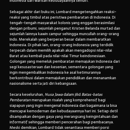
Indonesia dari warisan kebudayaannya sendiri.
Sebagai akhir dari buku ini, Lombard mengetengahkan reaksi-
reaksi yang timbul atas peristiwa pembaratan di Indonesia. Di
tengah-tengah masyarakat kolonis yang enggan berasimilasi
dengan pribumi, sejumlah penganut Kristen Belanda murtad dan
sejumlah lainnya kawin campur sehingga muncullah orang-orang
Indo. Merekalah yang berperan besar dalam membaratkan
Indonesia. Di pihak lain, orang-orang Indonesia yang terdidik
terpecah dalam memilih apakah akan mengadopsi nilai-nilai
Barat atau kembali pada nilai-nilai Timur keindonesiaan.
Golongan yang memeluk pembaratan memajukan Indonesia dari
segi kesusasteraan dan kesenian, sementara golongan yang
ingin mengembalikan Indonesia ke asal ketimurannya
berkontribusi dalam memajukan pendidikan dan menanamkan
nasionalisme serta jati diri kebangsaan.
Secara keseluruhan,
Nusa Jawa
dalam jilid
Batas-batas
Pembaratan
merupakan risalah yang komprehensif bagi
siapapun yang ingin mengenal Indonesia dan bagaimana ia bisa
mencapai kemodernan dan kebudayaannya hari ini. Setiap detil
disampaikan dengan gaya yang merangsang keingintahuan dan
informatif sehingga memberi pencerahan bagi pembacanya.
Meski demikian, Lombard tidak senantiasa memberi porsi