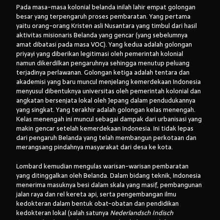
Pada masa-masa kolonial belanda inilah lahir empat golongan
besar yang terpengaruh proses pembaratan. Yang pertama
yaitu orang-orang Kristen asli Nusantara yang timbul dari hasil
aktivitas misionaris Belanda yang gencar (yang sebelumnya
amat dibatasi pada masa VOC). Yang kedua adalah golongan
priyayi yang diberikan legitimasi oleh pemerintah kolonial
namun dikerdilkan pengaruhnya sehingga menutup peluang
terjadinya perlawanan. Golongan ketiga adalah tentara dan
akademisi yang baru muncul menjelang kemerdekaan Indonesia
menyusul dibentuknya universitas oleh pemerintah kolonial dan
angkatan bersenjata lokal oleh Jepang dalam pendudukannya
yang singkat. Yang terakhir adalah golongan kelas menengah.
Kelas menengah ini muncul sebagai dampak dari urbanisasi yang
makin gencar setelah kemerdekaan Indonesia. Ini tidak lepas
dari pengaruh Belanda yang telah membangun perkotaan dan
merangsang pindahnya masyarakat dari desa ke kota.
Lombard kemudian mengulas warisan-warisan pembaratan
yang ditinggalkan oleh Belanda. Dalam bidang teknik, Indonesia
menerima masuknya besi dalam skala yang masif, pembangunan
jalan raya dan rel kereta api, serta pengembangan ilmu
kedokteran dalam bentuk obat-obatan dan pendidikan
kedokteran lokal (salah satunya
Nederlandsch Indisch