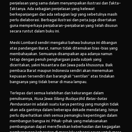
penjelasan yang sama dalam menyampaikan ilustrasi dan fakta-
faktanya. Ada sebagian penjelasan yang kelewat
berkepanjangan dan ada sebagian lagi yang sebetulnya masih
perlu dielaborasi. Berbagai ilustrasi dan peta juga disertakan
guna memperkaya penjabaran-penjabaran yang telah disusun
secara runtut dalam buku ini.
Meski Lombard sendiri mengakui bahwa bukunya ini dibangun
atas pandangan Barat, namun tidak ditemukan bias-bias yang
membahayakan. Semuanya disampaikan apa adanya namun
tetap dengan penuh penghargaan pada subjek yang
diceritakan, yakni Nusantara dan Jawa pada khususnya. Baik
pembaca Barat maupun Indonesia sendiri akan menemukan
kepuasan tersendiri dan barangkali “sentilan” atas tindakan
bangsanya yang tidak benar di masa lampau.
Terlepas dari semua kelebihan dan kekurangan dalam
penulisannya,
Nusa Jawa: Silang Budaya
jilid
Batas-batas
Pembaratan
ini adalah suatu karya penting yang mungkin tidak
akan ada gantinya dalam beberapa dekade mendatang. Isinya
perlu diperhatikan oleh semua pemangku kepentingan dalam
membangun bangsa ini. Pihak-pihak yang melaksanakan
pembangunan dapat mereflesikan keberhasilan dan kegagalan