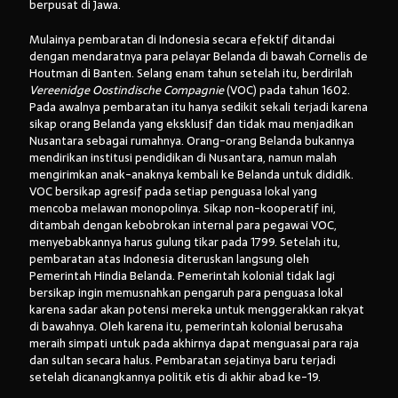
berpusat di Jawa.
Mulainya pembaratan di Indonesia secara efektif ditandai
dengan mendaratnya para pelayar Belanda di bawah Cornelis de
Houtman di Banten. Selang enam tahun setelah itu, berdirilah
Vereenidge Oostindische Compagnie
(VOC) pada tahun 1602.
Pada awalnya pembaratan itu hanya sedikit sekali terjadi karena
sikap orang Belanda yang eksklusif dan tidak mau menjadikan
Nusantara sebagai rumahnya. Orang-orang Belanda bukannya
mendirikan institusi pendidikan di Nusantara, namun malah
mengirimkan anak-anaknya kembali ke Belanda untuk dididik.
VOC bersikap agresif pada setiap penguasa lokal yang
mencoba melawan monopolinya. Sikap non-kooperatif ini,
ditambah dengan kebobrokan internal para pegawai VOC,
menyebabkannya harus gulung tikar pada 1799. Setelah itu,
pembaratan atas Indonesia diteruskan langsung oleh
Pemerintah Hindia Belanda. Pemerintah kolonial tidak lagi
bersikap ingin memusnahkan pengaruh para penguasa lokal
karena sadar akan potensi mereka untuk menggerakkan rakyat
di bawahnya. Oleh karena itu, pemerintah kolonial berusaha
meraih simpati untuk pada akhirnya dapat menguasai para raja
dan sultan secara halus. Pembaratan sejatinya baru terjadi
setelah dicanangkannya politik etis di akhir abad ke-19.