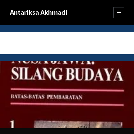
Antariksa Akhmadi
open
Sidebar
primary
menu
Librarian, information junkie, and perpetual dilettante. Likes anything
that has to do with text, except maybe texting.
Month:
January 2014
Catatan:
Blog ini adalah kumpulan tulisan yang dibuat oleh saya semenjak
SMP kelas VIII (sekarang saya sudah bekerja). Dari mula-mula menulis
blog hingga sekarang, pendapat dan pemikiran saya sudah jauh
berubah. Oleh karena itu, mohon kebijaksanaan pembaca dalam
menanggapi tulisan-tulisan yang sudah lama.
Jika ada komentar yang tidak termuat, kemungkinan besar
tanggapan itu tersangkut sistem
anti-spam
WordPress. Pasti akan
saya kembalikan, kok.
Terima kasih sudah mampir!