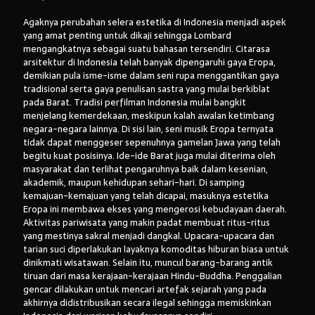
Agaknya perubahan selera estetika di Indonesia menjadi aspek
yang amat penting untuk dikaji sehingga Lombard
mengangkatnya sebagai suatu bahasan tersendiri. Citarasa
arsitektur di Indonesia telah banyak dipengaruhi gaya Eropa,
demikian pula isme-isme dalam seni rupa menggantikan gaya
tradisional serta gaya penulisan sastra yang mulai berkiblat
pada Barat. Tradisi perfilman Indonesia mulai bangkit
menjelang kemerdekaan, meskipun kalah awalan ketimbang
negara-negara lainnya. Di sisi lain, seni musik Eropa ternyata
tidak dapat menggeser sepenuhnya gamelan Jawa yang telah
begitu kuat posisinya. Ide-ide Barat juga mulai diterima oleh
masyarakat dan terlihat pengaruhnya baik dalam kesenian,
akademik, maupun kehidupan sehari-hari. Di samping
kemajuan-kemajuan yang telah dicapai, masuknya estetika
Eropa ini membawa ekses yang mengerosi kebudayaan daerah.
Aktivitas pariwisata yang makin padat membuat ritus-ritus
yang mestinya sakral menjadi dangkal. Upacara-upacara dan
tarian suci diperlakukan layaknya komoditas hiburan biasa untuk
dinikmati wisatawan. Selain itu, muncul barang-barang antik
tiruan dari masa kerajaan-kerajaan Hindu-Buddha. Penggalian
gencar dilakukan untuk mencari artefak sejarah yang pada
akhirnya didistribusikan secara ilegal sehingga memiskinkan