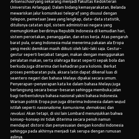
Artsenschool
yang sekarang menjadi Fakultas Kedokteran
Universitas Airlangga). Dalam bidang kemasyarakatan, Belanda
mewariskan jalur komunikasi telegraf yang disusul dengan
telepon, pemetaan Jawa yang lengkap, data-data statistik,
ditulisnya catatan sipil, sistem administrasi negara yang
memungkinkan berdirinya Republik Indonesia di kemudian hari,
sistem percetakan, penanggalan, dan etos kerja. Atas pengaruh
barat pula, orang Indonesia mulai menerima pakaian ala Eropa
yang meski demikian masih diikuti oleh laki-laki saja. Gestur-
gestur seperti berjabat tangan, makan dengan menggunakan
peralatan makan, serta olahraga Barat seperti sepak bola dan
berkuda juga diterima dari kehadiran para kolonis. Berkat
proses pembaratan pula, aksara latin dapat dikenal luas di
seantero negeri dan bahasa Melayu dipakai secara umum.
Penyerapan-penyerapan kata ke dalam bahasa Melayu juga
berlangsung secara besar-besaran sehingga membuka jalan
bagi terbentuknya bahasa nasional yakni bahasa Indonesia.
Warisan politik Eropa pun juga diterima Indonesia dalam wujud
istilah seperti
nasionalisme
,
komunisme,
demokrasi
, dan
revolusi
. Akan tetapi, di sisi lain Lombard menunjukkan bahwa
konsep-konsep ini tidak diterima secara penuh namun
mendapat distorsi dan penyesuaian dengan kondisi Indonesia
sehingga pada akhirnya menjadi tak serupa dengan rumusan
aslinya.