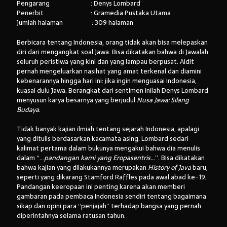
Pengarang : Denys Lombard
Penerbit : Gramedia Pustaka Utama
Jumlah halaman : 309 halaman
Berbicara tentang Indonesia, orang tidak akan bisa melepaskan
diri dari mengangkat soal Jawa. Bisa dikatakan bahwa di Jawalah
seluruh peristiwa yang kini dan yang lampau berpusat. Aidit
pernah mengeluarkan nasihat yang amat terkenal dan diamini
kebenarannya hingga hari ini: jika ingin menguasai Indonesia,
kuasai dulu Jawa. Berangkat dari sentimen inilah Denys Lombard
menyusun karya besarnya yang berjudul
Nusa Jawa: Silang
Budaya
.
Tidak banyak kajian ilmiah tentang sejarah Indonesia, apalagi
yang ditulis berdasarkan kacamata asing. Lombard sedari
kalimat pertama dalam bukunya mengakui bahwa dia menulis
dalam “…
pandangan kami yang Eropasentris…
”. Bisa dikatakan
bahwa kajian yang dilakukannya merupakan
History of Java
baru,
seperti yang dikarang Stamford Raffles pada awal abad ke-19.
Pandangan keeropaan ini penting karena akan memberi
gambaran pada pembaca Indonesia sendiri tentang bagaimana
sikap dan opini para “penjajah” terhadap bangsa yang pernah
diperintahnya selama ratusan tahun.