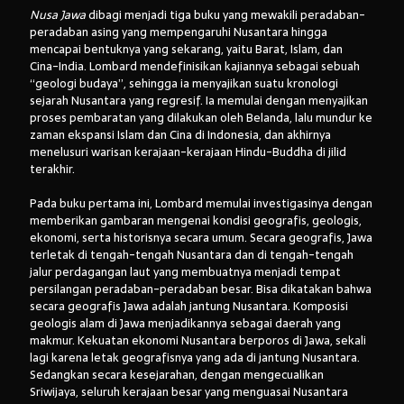
Nusa Jawa
dibagi menjadi tiga buku yang mewakili peradaban-
peradaban asing yang mempengaruhi Nusantara hingga
mencapai bentuknya yang sekarang, yaitu Barat, Islam, dan
Cina-India. Lombard mendefinisikan kajiannya sebagai sebuah
“geologi budaya”, sehingga ia menyajikan suatu kronologi
sejarah Nusantara yang regresif. Ia memulai dengan menyajikan
proses pembaratan yang dilakukan oleh Belanda, lalu mundur ke
zaman ekspansi Islam dan Cina di Indonesia, dan akhirnya
menelusuri warisan kerajaan-kerajaan Hindu-Buddha di jilid
terakhir.
Pada buku pertama ini, Lombard memulai investigasinya dengan
memberikan gambaran mengenai kondisi geografis, geologis,
ekonomi, serta historisnya secara umum. Secara geografis, Jawa
terletak di tengah-tengah Nusantara dan di tengah-tengah
jalur perdagangan laut yang membuatnya menjadi tempat
persilangan peradaban-peradaban besar. Bisa dikatakan bahwa
secara geografis Jawa adalah jantung Nusantara. Komposisi
geologis alam di Jawa menjadikannya sebagai daerah yang
makmur. Kekuatan ekonomi Nusantara berporos di Jawa, sekali
lagi karena letak geografisnya yang ada di jantung Nusantara.
Sedangkan secara kesejarahan, dengan mengecualikan
Sriwijaya, seluruh kerajaan besar yang menguasai Nusantara