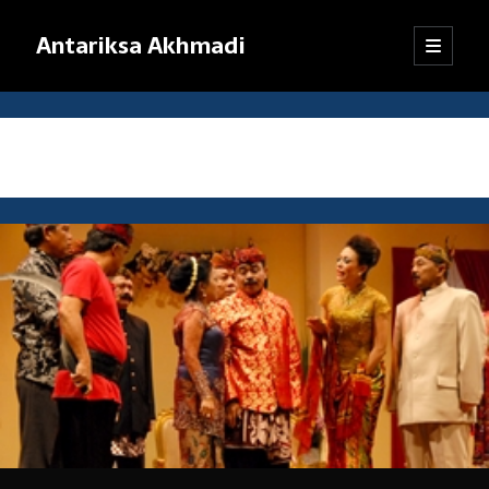
Antariksa Akhmadi
open
Sidebar
primary
menu
Librarian, information junkie, and perpetual dilettante. Likes anything
that has to do with text, except maybe texting.
Tag:
seni tradisional
Catatan:
Blog ini adalah kumpulan tulisan yang dibuat oleh saya semenjak
SMP kelas VIII (sekarang saya sudah bekerja). Dari mula-mula menulis
blog hingga sekarang, pendapat dan pemikiran saya sudah jauh
berubah. Oleh karena itu, mohon kebijaksanaan pembaca dalam
menanggapi tulisan-tulisan yang sudah lama.
Jika ada komentar yang tidak termuat, kemungkinan besar
tanggapan itu tersangkut sistem
anti-spam
WordPress. Pasti akan
saya kembalikan, kok.
Terima kasih sudah mampir!