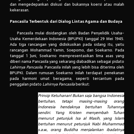
dan mengedepankan diskusi dan bukannya koersi atau malah
kekerasan.
Pancasila Terbentuk dari Dialog Lintas Agama dan Budaya
Pancasila mulai disidangkan oleh Badan Penyelidik Usaha-
Usaha Kemerdekaan Indonesia (BPUPKI) tanggal 29 Mei 1945.
Ada tiga rancangan yang didiskusikan pada sidang itu, yaitu
rancangan Mohammad Yamin, Soepomo, dan Soekarno. Pada
tanggal 1 Juni, Soekarno mempresentasikan lima asas yang
diberi nama Pancasila yang sekarang diabadikan sebagai pidato
Lahirnya Pancasila
. Pancasila inilah yang lebih bisa diterima oleh
BPUPKI. Dalam rumusan Soekarno inilah terdapat penekanan
pada harmoni umat beragama, seperti tercantum pada
penggalan pidato
Lahirnya Pancasila
berikut:
Prinsip Ketuhanan! Bukan saja bangsa Indonesia
bertuhan, tetapi masing-masing orang
Indonesia hendaknya bertuhan Tuhannya
sendiri. Yang Kristen menyembah Tuhan
menurut petunjuk Isa al Masih, yang Islam
bertuhan menurut petunjuk Nabi Muhammad
s.a.w., orang Buddha menjalankan ibadatnya