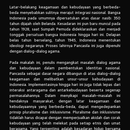
Latar-belakang keagamaan dan kebudayaan yang berbeda-
beda menyebabkan sulitnya merajut integrasi nasional. Bangsa
Indonesia pada umumnya dipersatukan atas dasar nasib: 350
tahun dijajah oleh Belanda. Kesadaran ini pun baru muncul pada
tahun 1928, saat Sumpah Pemuda dideklarasikan dan menjadi
tonggak persatuan bangsa Indonesia hingga hari ini. Delapan
belas tahun berselang, tahun 1945, Indonesia menentukan
ideologi negaranya. Proses lahirnya Pancasila ini juga dipenuhi
dengan dialog-dialog agama.
Pada makalah ini, penulis mengangkat masalah dialog agama
dan kebudayaan dalam pembentukan identitas nasional.
Pancasila sebagai dasar negara dibangun di atas dialog-dialog
keagamaan dan melibatkan unsur-unsur kebudayaan di
Indonesia. Implementasinya hingga hari ini juga tidak lepas dari
interaksi antaragama dan antarkebudayaan beserta segenap
permasalahannya. Dalam menyikapi masalah-masalah ini
hendaknya masyarakat, dengan latar keagamaan dan
kebudayaannya yang berbeda-beda, dapat mengedepankan
prinsip pluralisme dan inklusivisme. Pluralisme dan inklusivisme
tidaklah harus dicapai dengan memperjualkan akidah dan corak
kebudayaan yang telah melekat pada setiap etnis dan umat
beragama. Yang terpenting adalah kesadaran hidup bersama