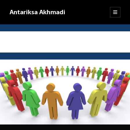
Antariksa Akhmadi
open
Sidebar
primary
menu
Librarian, information junkie, and perpetual dilettante. Likes anything
that has to do with text, except maybe texting.
Tag:
pluralisme
Catatan:
Blog ini adalah kumpulan tulisan yang dibuat oleh saya semenjak
SMP kelas VIII (sekarang saya sudah bekerja). Dari mula-mula menulis
blog hingga sekarang, pendapat dan pemikiran saya sudah jauh
berubah. Oleh karena itu, mohon kebijaksanaan pembaca dalam
menanggapi tulisan-tulisan yang sudah lama.
Jika ada komentar yang tidak termuat, kemungkinan besar
tanggapan itu tersangkut sistem
anti-spam
WordPress. Pasti akan
saya kembalikan, kok.
Terima kasih sudah mampir!