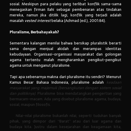
sosial. Meskipun para pelaku yang terlibat konflik sama-sama
menegaskan firman Ilahi sebagai pembenaran atas tindakan
mereka, namun jika ditilik lagi, konflik yang terjadi adalah
masalah
vested interest
belaka (Achmad (ed.), 2001:84).
Pluralisme, Berbahayakah?
Sementara kalangan menilai bahwa bersikap pluralistik berarti
sama dengan menjual akidah dan merampas identitas
kebudayaan. Organisasi-organisasi masyarakat dan golongan
agama tertentu malah mengharamkan pengikut-pengikut
agama untuk menganut pluralisme.
Tapi apa sebenarnya makna dari pluralisme itu sendiri? Menurut
Kamus Besar Bahasa Indonesia, pluralisme adalah
keadaan
masyarakat yang majemuk (bersangkutan dengan sistem sosial
dan politiknya)
. Pluralisme bisa mendatangkan pengertian yang
bermacam-macam. Ada yang disebut pluralisme agama, budaya,
sosial, maupun filosofis.
Nilai-nilai pluralisme bukanlah nilai, seperti tuduhan banyak
pihak, yang diimpor dari “Barat” atau dari luar agama dan
budaya kita. Justru dalam kesejarahan dan keagamaan kita,