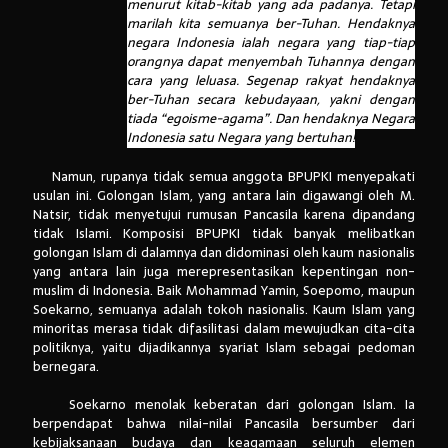
menurut kitab-kitab yang ada padanya. Tetapi
marilah kita semuanya ber-Tuhan. Hendaknya
negara Indonesia ialah negara yang tiap-tiap
orangnya dapat menyembah Tuhannya dengan
cara yang leluasa. Segenap rakyat hendaknya
ber-Tuhan secara kebudayaan, yakni dengan
tiada “egoisme-agama”. Dan hendaknya Negara
Indonesia satu Negara yang bertuhan!
Namun, rupanya tidak semua anggota BPUPKI menyepakati
usulan ini. Golongan Islam, yang antara lain digawangi oleh M.
Natsir, tidak menyetujui rumusan Pancasila karena dipandang
tidak Islami. Komposisi BPUPKI tidak banyak melibatkan
golongan Islam di dalamnya dan didominasi oleh kaum nasionalis
yang antara lain juga merepresentasikan kepentingan non-
muslim di Indonesia. Baik Mohammad Yamin, Soepomo, maupun
Soekarno, semuanya adalah tokoh nasionalis. Kaum Islam yang
minoritas merasa tidak difasilitasi dalam mewujudkan cita-cita
politiknya, yaitu dijadikannya syariat Islam sebagai pedoman
bernegara.
Soekarno menolak keberatan dari golongan Islam. Ia
berpendapat bahwa nilai-nilai Pancasila bersumber dari
kebijaksanaan budaya dan keagamaan seluruh elemen