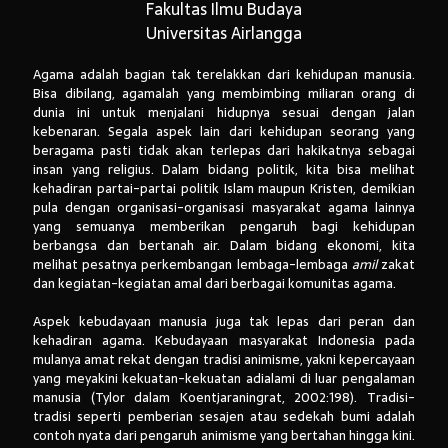
Fakultas Ilmu Budaya
Universitas Airlangga
Agama adalah bagian tak terelakkan dari kehidupan manusia.
Bisa dibilang, agamalah yang membimbing miliaran orang di
dunia ini untuk menjalani hidupnya sesuai dengan jalan
kebenaran. Segala aspek lain dari kehidupan seorang yang
beragama pasti tidak akan terlepas dari hakikatnya sebagai
insan yang religius. Dalam bidang politik, kita bisa melihat
kehadiran partai-partai politik Islam maupun Kristen, demikian
pula dengan organisasi-organisasi masyarakat agama lainnya
yang semuanya memberikan pengaruh bagi kehidupan
berbangsa dan bertanah air. Dalam bidang ekonomi, kita
melihat pesatnya perkembangan lembaga-lembaga
amil
zakat
dan kegiatan-kegiatan amal dari berbagai komunitas agama.
Aspek kebudayaan manusia juga tak lepas dari peran dan
kehadiran agama. Kebudayaan masyarakat Indonesia pada
mulanya amat rekat dengan tradisi animisme, yakni kepercayaan
yang meyakini kekuatan-kekuatan adialami di luar pengalaman
manusia (Tylor dalam Koentjaraningrat, 2002:198). Tradisi-
tradisi seperti pemberian sesajen atau sedekah bumi adalah
contoh nyata dari pengaruh animisme yang bertahan hingga kini.