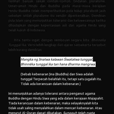
terlihat banyak sekali contoh-contoh tindakan pluralisme.
Umat-umat Hindu dan Buddha pada masa-masa kerajaan
Hindu-Buddha telah memperlihatkan pola hidup pluralistik jauh
sebelum istilah pluralisme itu sendiri diperkenalkan. Demikian
pula Islam yang menunjukkan toleransi dan keluwesannya ketika
dihadapkan dengan kepercayaan asli dan agama Hindu yang
telah kukuh di Indonesia.
Kita tentu ingat dengan semboyan negara kita:
Bhinneka
Tunggal Ika
. Versi lebih lengkap dari ujaran sansekerta tersebut
lebih kurang demikian:
Mangka ng Jinatwa kalawan Śiwatatwa tunggal,
Bhinnêka tunggal ika tan hana dharma mangrwa.
(Sebab kebenaran Jina (Buddha) dan Siwa adalah
tunggal Terpecah belahlah itu, tetapi satu jugalah itu.
Tidak ada kerancuan dalam kebenaran.)
Ini menunjukkan adanya toleransi antara penganut agama
Buddha dengan Hindu Siwa yang ada dalam kerajaan Majapahit.
Tiada kerancuan dalam kebenaran, maka selayaknyalah kita
tidak usah saling menyalahkan dalam mencari kebenaran. Atau
menurut Al-Quran dapat dikatakan,
Sungguh telah nyata