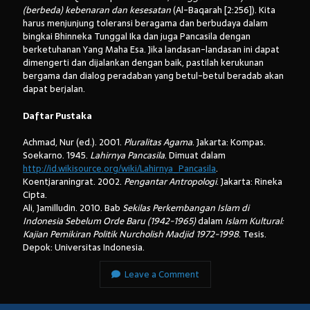
(berbeda) kebenaran dan kesesatan
(Al-Baqarah [2:256]). Kita
harus menjunjung toleransi beragama dan berbudaya dalam
bingkai Bhinneka Tunggal Ika dan juga Pancasila dengan
berketuhanan Yang Maha Esa. Jika landasan-landasan ini dapat
dimengerti dan dijalankan dengan baik, pastilah kerukunan
bergama dan dialog peradaban yang betul-betul beradab akan
dapat berjalan.
Daftar Pustaka
Achmad, Nur (ed.). 2001.
Pluralitas Agama
. Jakarta: Kompas.
Soekarno. 1945.
Lahirnya Pancasila
. Dimuat dalam
http://id.wikisource.org/wiki/Lahirnya_Pancasila
.
Koentjaraningrat. 2002.
Pengantar Antropologi
. Jakarta: Rineka
Cipta.
Ali, Jamilludin. 2010. Bab
Sekilas Perkembangan Islam di
Indonesia Sebelum Orde Baru (1942-1965)
dalam
Islam Kultural:
Kajian Pemikiran Politik Nurcholish Madjid 1972-1998
. Tesis.
Depok: Universitas Indonesia.
Leave a Comment