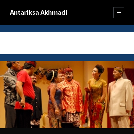
Antariksa Akhmadi
open
Sidebar
primary
menu
Librarian, information junkie, and perpetual dilettante. Likes anything
that has to do with text, except maybe texting.
Tag:
globalisasi
Catatan:
Blog ini adalah kumpulan tulisan yang dibuat oleh saya semenjak
SMP kelas VIII (sekarang saya sudah bekerja). Dari mula-mula menulis
blog hingga sekarang, pendapat dan pemikiran saya sudah jauh
berubah. Oleh karena itu, mohon kebijaksanaan pembaca dalam
menanggapi tulisan-tulisan yang sudah lama.
Jika ada komentar yang tidak termuat, kemungkinan besar
tanggapan itu tersangkut sistem
anti-spam
WordPress. Pasti akan
saya kembalikan, kok.
Terima kasih sudah mampir!